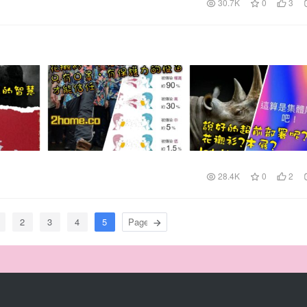
30.7K
0
3
28.4K
0
2
2
3
4
5