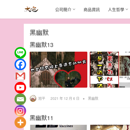
公司簡介
商品資訊
人生哲學
黑幽默
黑幽默13
•
旭平
2021 年 12 月 6 日
黑幽默
黑幽默11