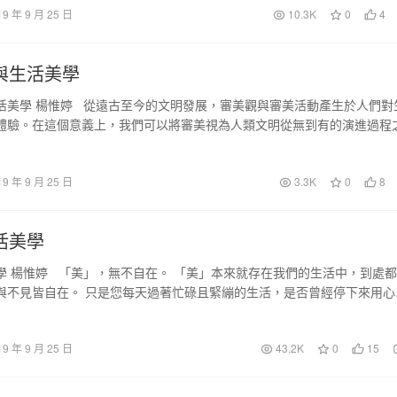
19 年 9 月 25 日
10.3K
0
4
與生活美學
活美學 楊惟婷 從遠古至今的文明發展，審美觀與審美活動產生於人們對
體驗。在這個意義上，我們可以將審美視為人類文明從無到有的演進過程
19 年 9 月 25 日
3.3K
0
8
活美學
學 楊惟婷 「美」，無不自在。 「美」本來就存在我們的生活中，到處
與不見皆自在。 只是您每天過著忙碌且緊繃的生活，是否曾經停下來用心
19 年 9 月 25 日
43.2K
0
15