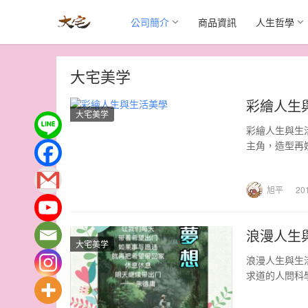
公司簡介
商品資訊
人生哲學
大宅美学
彩繪人生
大宅美学
彩繪人生與生
主角，造型再
旭平
20
浪漫人生
大宅美学
浪漫人生與生
求道的人問科