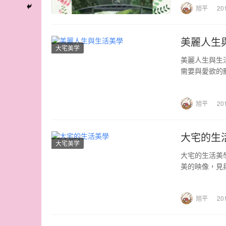
旭平
20
美麗人生
大宅美学
美麗人生與生
需要與愛欲的
中，作…
旭平
20
大宅的生
大宅美学
大宅的生活美
美的映像，見
關注…
旭平
20