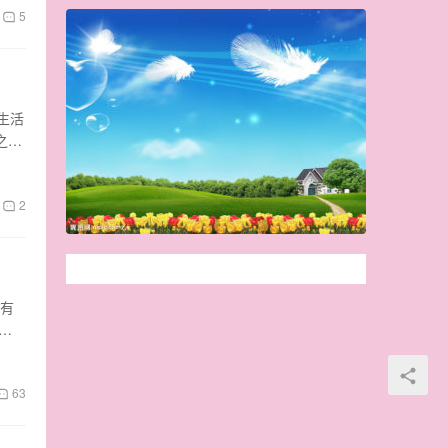
5
生活
之
2
都有
去
63