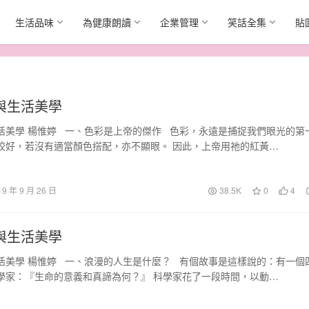
生活品味
為健康朗讀
企業管理
笑話全集
貼
與生活美學
活美學 楊惟婷 一、色彩是上帝的傑作 色彩，永遠是捕捉我們眼光的第
姣好，若沒有適當顏色搭配，亦不顯眼。 因此，上帝用祂的紅黃…
19 年 9 月 26 日
38.5K
0
4
與生活美學
活美學 楊惟婷 一、浪漫的人生是什麼？ 有個故事是這樣說的：有一個
學家：『生命的意義和真諦為何？』 科學家花了一段時間，以動…