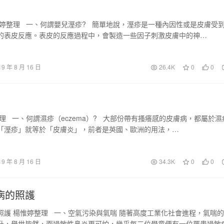
惟婷整理 一、何謂嬰兒溼疹? 簡單地說，溼疹是一種內因性或是皮膚受
的表皮反應。表皮的反應過程中，會製造一些因子刺激皮膚中的神…
19 年 8 月 16 日
26.4K
0
0
理 一、何謂濕疹（eczema）? 大部份帶有搔癢感的皮膚病，都屬於濕
「溼疹」就等於「皮膚炎」，前者是英國、歐洲的用法，…
19 年 8 月 16 日
34.3K
0
0
病的照護
照護 楊惟婷整理 一、空氣污染與氣喘 隨著高度工業化社會進程，氣喘
升，舉世皆然，而過敏性鼻炎更可怕，幾乎每三位學童便有一位罹患過敏