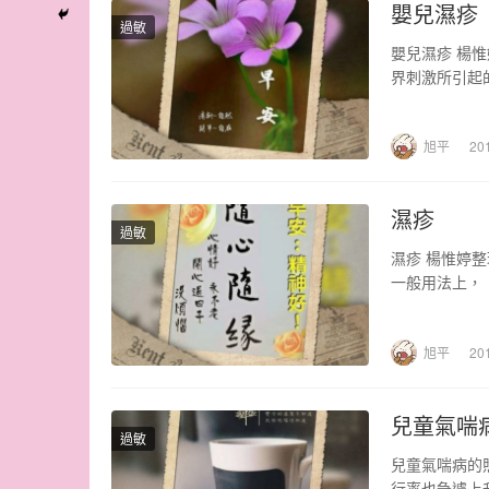
嬰兒濕疹
過敏
嬰兒濕疹 楊
界刺激所引起
旭平
20
濕疹
過敏
濕疹 楊惟婷整
一般用法上，
旭平
20
兒童氣喘
過敏
兒童氣喘病的
行率也急遽上