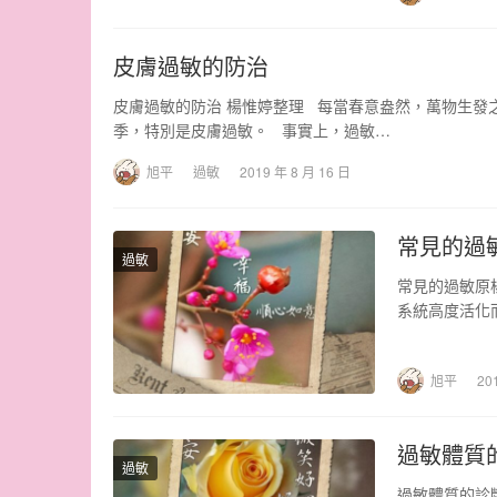
皮膚過敏的防治
皮膚過敏的防治 楊惟婷整理 每當春意盎然，萬物生發
季，特別是皮膚過敏。 事實上，過敏…
旭平
過敏
2019 年 8 月 16 日
常見的過
過敏
常見的過敏原
系統高度活化
反應機轉及其
旭平
20
過敏體質
過敏
過敏體質的診