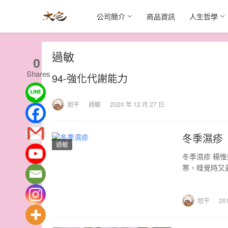
公司簡介
商品資訊
人生哲學
過敏
0
Shares
94-強化代謝能力
旭平
過敏
2020 年 12 月 27 日
冬季濕疹
過敏
冬季濕疹 楊
寒，睡覺時又
轉難…
旭平
20