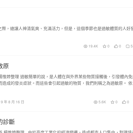
之際，總讓人神清氣爽、充滿活力，但是，這個季節也是過敏體質的人好
19.4K
0
0
5
敏原
楊惟婷整理 過敏簡單的說，是人體在與外界某些物質接觸後，引發體內免
而造成的發炎症狀。而這些會引起過敏的物質，我們則稱之為過敏原。 依
參與細胞…
19 年 8 月 16 日
5.6K
0
0
的診斷
斷 楊惟婷整理 由於高度工業化的經濟變遷，造成都市人口集中，對環境