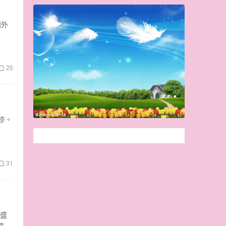
到外
25
疹。
31
的盛
病，