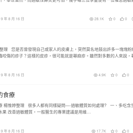
19 年 8 月 16 日
28.1K
0
0
婷整理 您是否曾發現自己或家人的皮膚上，突然莫名地鼓出許多一塊塊粉
蟲咬傷的疹子？這樣的皮疹，很可能就是蕁麻疹。雖然對多數的人來說，
19 年 8 月 16 日
4.9K
0
0
的食療
療 楊惟婷整理 很多人都有同樣疑問—-過敏體質如何處理? 一、多吃含
水果 改善過敏體質，一般醫生的專業建議是用維…
19 年 8 月 16 日
17.7K
0
0