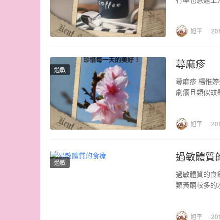
只是…
旭平
20
蕁麻疹
過敏
蕁麻疹 楊惟
劇癢且類似蚊
疹是…
旭平
20
過敏體質
過敏
過敏體質的食
類黃酮較多的
旭平
20