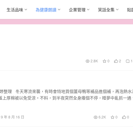
生活品味
為健康朗讀
企業管理
笑話全集
貼
2.8K
0
2
1
惟婷整理 冬天寒流來襲，有時會特地買個薑母鴨等補品進個補，再泡熱水
蓋上厚棉被以免受涼。不料，到半夜突然全身癢個不停，睡夢中亂抓一通
19 年 8 月 16 日
6.2K
0
0