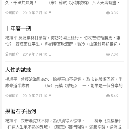
久，千里共嬋娟！ ——（宋）蘇軾《水調歌頭》 凡人天壽有盡，
企業卻可百年長存，貴在薪傳…… 一、百年企業的願景 三十年
公司簡介
2019 年 7 月 10 日
3.3K
前…
十年磨一劍
楊旭平 莫聽穿林打葉聲，何妨吟嘯且徐行。 竹杖芒鞋輕勝馬，誰
怕?一簑煙雨任平生。 料峭春寒吹酒醒，微冷，山頭斜照卻相迎。
回首向來蕭瑟處，歸去，也無風雨也無晴。 ——蘇東坡《定風波…
公司簡介
2019 年 7 月 10 日
7.0K
人性的試煉
楊旭平 曾經滄海難為水，除卻巫山不是雲。 取次花叢懶回顧，半
緣修道半緣君。 ——（唐）元稹《離思》 一、創業是一個分享的
過程 開創出一個新…
公司簡介
2019 年 7 月 10 日
5.4K
摸著石子過河
楊旭平 衣帶漸寬終不悔，為伊消得人憔悴。 ——柳永《鳳棲梧》
在這人生地不熟的異域，《環眾》獨行踽踽。 滿腹辛酸，逆流成