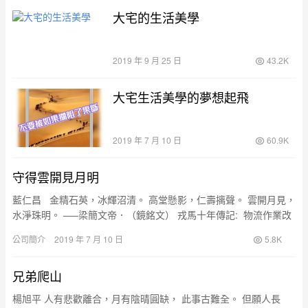
大宅的生活美學
2019 年 9 月 25 日
43.2K
大宅生活美學的夢想起飛
2019 年 7 月 10 日
60.9K
守得雲開見月明
藍仁昌 金精石英，冰輝沼清。 高堂懸影，仁壽摛聲。 雲開月見，
水淨珠明。 —–梁簡文帝．（鏡銘文） 戎馬十年傳記: 物流作業改
善（第1-4年…
公司簡介
2019 年 7 月 10 日
5.8K
兄弟爬山
楊旭平 人有悲歡離合，月有陰晴圓缺， 此事古難全。 但願人長