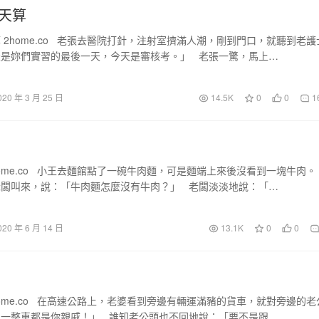
天算
 2home.co 老張去醫院打針，注射室擠滿人潮，剛到門口，就聽到老護
天是妳們實習的最後一天，今天是審核考。」 老張一驚，馬上…
020 年 3 月 25 日
14.5K
0
0
1
home.co 小王去麵館點了一碗牛肉麵，可是麵端上來後沒看到一塊牛肉。
老闆叫來，說：「牛肉麵怎麼沒有牛肉？」 老闆淡淡地說：「…
020 年 6 月 14 日
13.1K
0
0
home.co 在高速公路上，老婆看到旁邊有輛運滿豬的貨車，就對旁邊的老
！一整車都是你親戚！」 誰知老公頭也不回地說：「要不是跟…