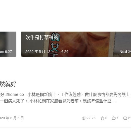
吹牛是打草稿的
am 6:27
2020 年 5 月 12 日 am 6:29
Next
然就好
好 2home.co 小林是個新護士，工作沒經驗，做什麼事情都要先問護士
一個病人死了。 小林忙問在家屬看見死者前，應該準備些什麼…
020 年 6 月 5 日
22.7K
0
1
2