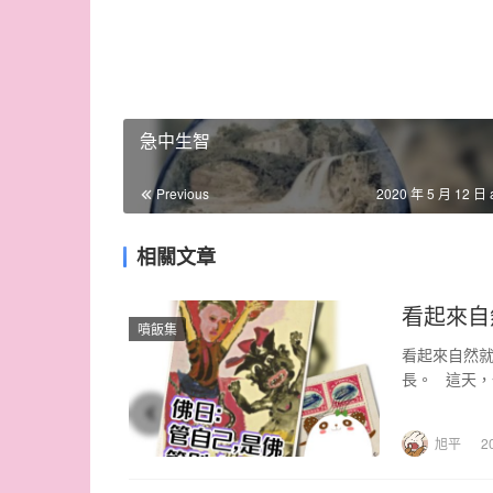
急中生智
Previous
2020 年 5 月 12 日 
相關文章
看起來自
噴飯集
看起來自然就
長。 這天，
旭平
2