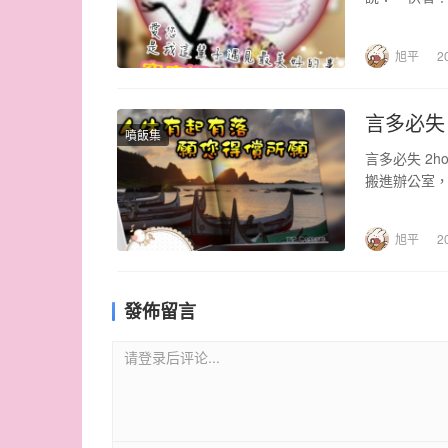
旭平
2
言多必失
噴飯集
言多必失 2
搬進辦公室
旭平
2
發佈留言
请登录后评论...