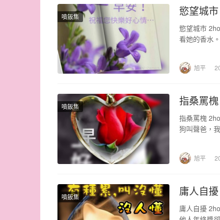
慾望城市
噴飯集
慾望城市 2
看她的香水。
旭平
2
指桑罵槐
噴飯集
指桑罵槐 2
狗叫聲爸，我
旭平
2
庸人自擾
噴飯集
庸人自擾 2
他人年終獎卻