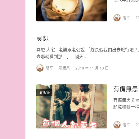
…
旭平
2
冥想
冥想 大宅 老婆跟老公說:「趁長假我們出去旅行吧
去那就看到那。」 隔天…
旭平
噴飯集
2019 年 11 月 13 日
有備無患
噴飯集
有備無患 2
願意和哪一
旭平
2