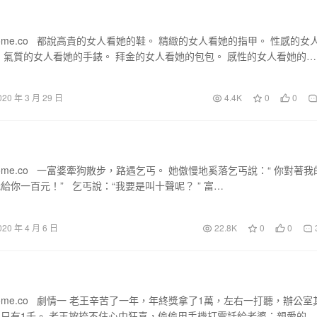
home.co 都說高貴的女人看她的鞋。 精緻的女人看她的指甲。 性感的女
 氣質的女人看她的手錶。 拜金的女人看她的包包。 感性的女人看她的…
020 年 3 月 29 日
4.4K
0
0
home.co 一富婆牽狗散步，路遇乞丐。 她傲慢地奚落乞丐說：“ 你對著我
給你一百元！” 乞丐說：“我要是叫十聲呢？ ” 富…
020 年 4 月 6 日
22.8K
0
0
home.co 劇情一 老王辛苦了一年，年終獎拿了1萬，左右一打聽，辦公室
只有1千。 老王按捺不住心中狂喜，偷偷用手機打電話給老婆：親愛的，