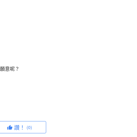
願意呢？
讚！
(0)