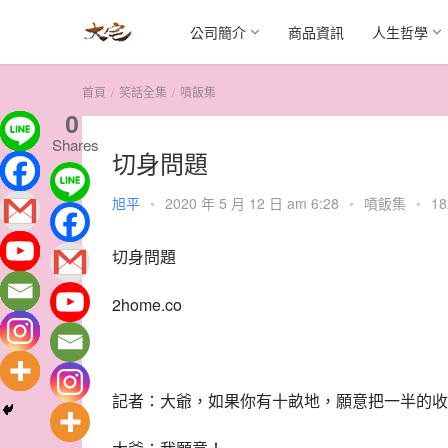
公司簡介
商品資訊
人生哲學
首頁
笑話全集
噴飯集
0
Shares
切身問題
旭平
•
2020 年 5 月 12 日 am 6:28
•
噴飯集
•
18
切身問題
2home.co
記者：大爺，如果你有十畝地，願意把一半的收