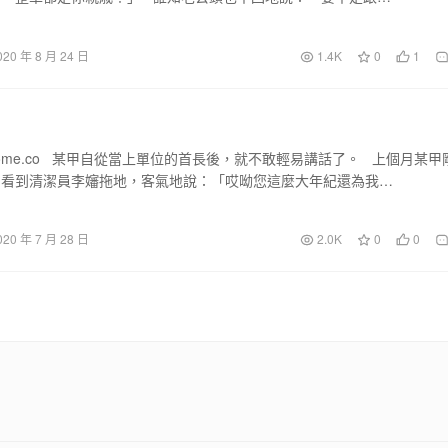
020 年 8 月 24 日
1.4K
0
1
home.co 某甲自從當上單位的首長後，就不敢輕易講話了。 上個月某甲
，看到清潔員李嬸拖地，客氣地說：「哎呦您這麼大年紀還為我…
020 年 7 月 28 日
2.0K
0
0