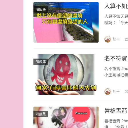
人算不如
噴飯集
人算不如天算
喊說：「今
旭平
2
名不符實
噴飯集
名不符實 2
小王氣得把
旭平
2
唇槍舌箭
噴飯集
唇槍舌箭 2
說：「快看