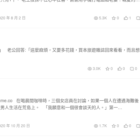
020 年 8 月 2 日
5.3K
0
1
？」 老公回答:「這麼麻煩，又要多花錢，買本旅遊雜誌回來看看，而且想
3.0K
0
0
0
home.co 在喝晨間咖啡時，三個女店員在討論，如果一個人在遭遇海難後
種男人生活在荒島上。 「我願意和一個很會談天的人。」第一…
020 年 10 月 20 日
1.7K
0
0