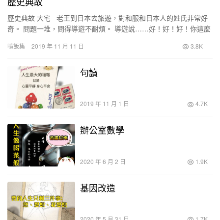
歷史典故
歷史典故 大宅 老王到日本去旅遊，對和服和日本人的姓氏非常好
奇。 問題一堆，問得導遊不耐煩。 導遊說……好！好！好！你這麼
好奇，我就通通告訴你！ 古時日…
噴飯集
2019 年 11 月 11 日
3.8K
句讀
2019 年 11 月 1 日
4.7K
辦公室數學
2020 年 6 月 2 日
1.9K
基因改造
2020 年 5 月 31 日
1.7K