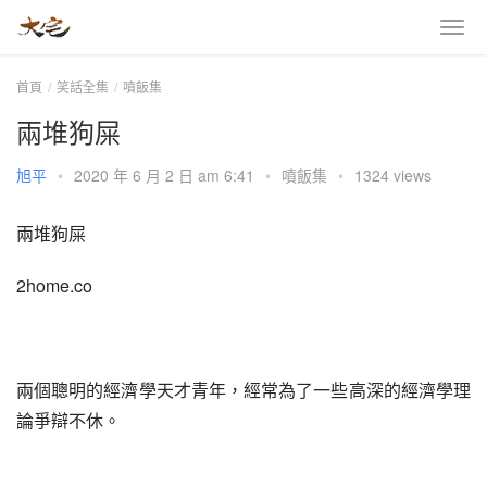
首頁
笑話全集
噴飯集
兩堆狗屎
旭平
•
2020 年 6 月 2 日 am 6:41
•
噴飯集
•
1324 views
兩堆狗屎
2home.co
兩個聰明的經濟學天才青年，經常為了一些高深的經濟學理
論爭辯不休。