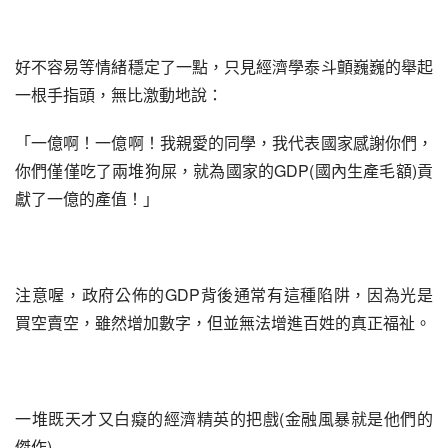
好不容易等情緒穩定了一點，只見經濟學泰斗顫巍巍的舉起
一根手指頭，無比激動地說：
「一億啊！一億啊！我親愛的同學，我代表國家感謝你們，
你們僅僅吃了兩堆狗屎，就為國家的GDP(國內生產毛額)貢
獻了一億的產值！」
注意喔，政府公佈的GDP背後通常有這種陷阱，因為光是
買空賣空，雖然增加數字，但並無法增進百姓的真正福祉。
一堆既天才又白癡的經濟精英的把戲(金融風暴就是他們的
傑作)