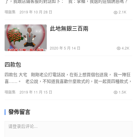
了，我跟店鋪客服的對話如下： 我：掌櫃，我選的這個誘惑嗎？
客服：誘惑？ 我：……
噴飯集
2019 年 10 月 28 日
2.1K
此地無銀三百兩
2020 年 5 月 14 日
4.2K
四款包
四款包 大宅 剛剛老公打電話說，在街上想買個包送我， 我一陣狂
喜……。 老公說，不知道我喜歡什麼款式的，就一起買四種款式，
說只要我高興就好……。 &n…
噴飯集
2019 年 11 月 15 日
1.5K
發佈留言
请登录后评论...