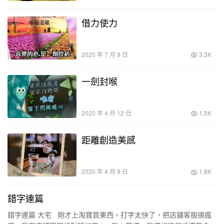
借力使力
2020 年 7 月 9 日
3.3K
一劍封喉
2020 年 4 月 12 日
1.5K
距離創造美感
2020 年 4 月 9 日
1.8K
錯字連篇
錯字連篇 大宅 剛才上淘寶買東西，打字太快了，把店鋪客服搞瘋