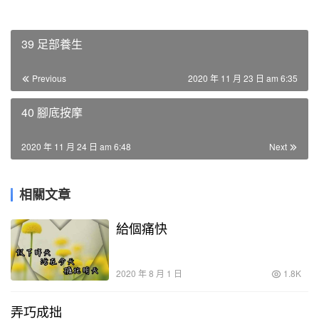
39 足部養生
Previous
2020 年 11 月 23 日 am 6:35
40 腳底按摩
2020 年 11 月 24 日 am 6:48
Next
相關文章
給個痛快
2020 年 8 月 1 日
1.8K
弄巧成拙