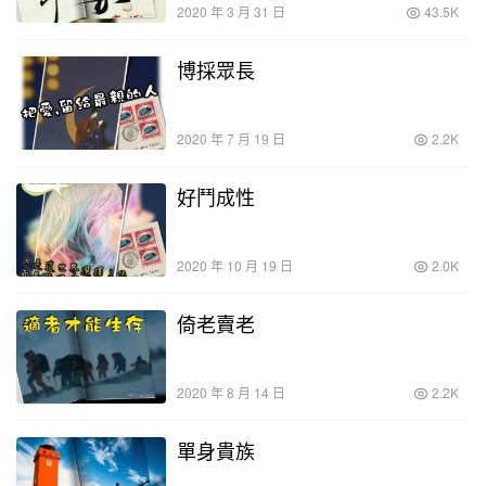
2020 年 3 月 31 日
43.5K
博採眾長
2020 年 7 月 19 日
2.2K
好鬥成性
2020 年 10 月 19 日
2.0K
倚老賣老
2020 年 8 月 14 日
2.2K
單身貴族