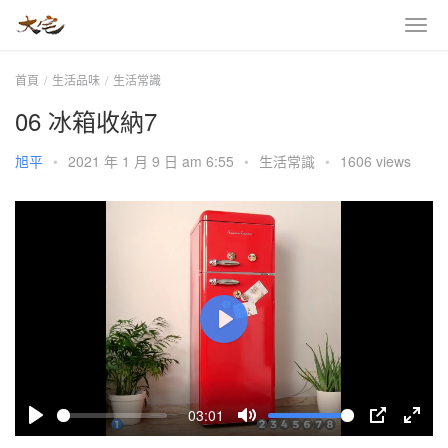
首頁
生活品味
生活常識
06 冰箱收納7
旭平
•
2021 年 1 月 9 日 am 6:55
•
生活常識
•
1606 views
P
l
a
03:01
y
P
M
P
E