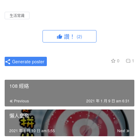
l
u
I
n
a
t
P
t
生活常識
y
e
e
r
讚！
(2)
f
u
l
0
1
Generate poster
l
s
c
108 經絡
r
e
Previous
2021 年 1 月 9 日 am 6:31
e
n
懶人皇帝
2021 年 1 月 10 日 am 5:55
Next