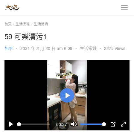
首頁
生活品味
生活常識
59 可樂清污1
旭平
•
2021 年 2 月 20 日 am 6:09
•
生活常識
•
3275 views
P
l
a
00:37
y
P
M
P
E