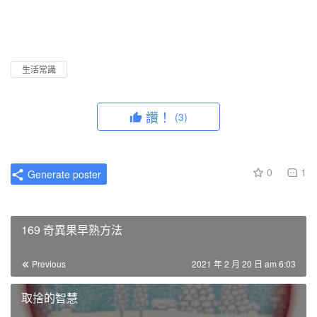
l
u
I
n
a
t
P
t
y
e
e
r
生活常識
f
u
讚！
(3)
l
l
s
0
1
Generate poster
c
r
e
169 奇異果早熟方法
e
n
Previous
2021 年 2 月 20 日 am 6:03
取捨的智慧