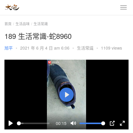
首頁
生活品味
生活常識
189 生活常識-蛇8960
旭平
•
2021 年 6 月 4 日 am 6:06
•
生活常識
•
1109 views
P
l
a
00:15
y
P
M
P
E