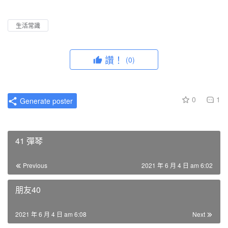
l
u
I
n
a
t
P
t
生活常識
y
e
e
r
讚！
(0)
f
u
l
0
1
Generate poster
l
s
c
41 彈琴
r
e
Previous
2021 年 6 月 4 日 am 6:02
e
n
朋友40
2021 年 6 月 4 日 am 6:08
Next