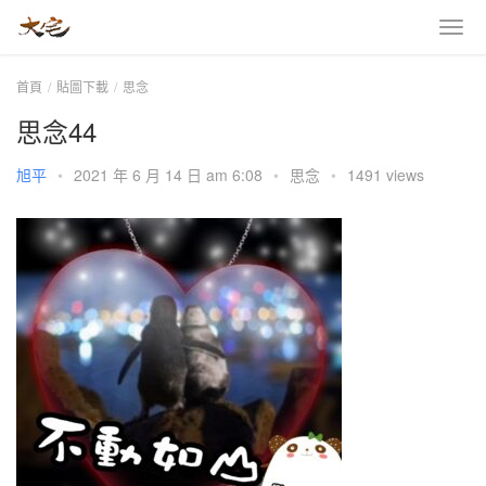
首頁
貼圖下載
思念
思念44
旭平
•
2021 年 6 月 14 日 am 6:08
•
思念
•
1491 views