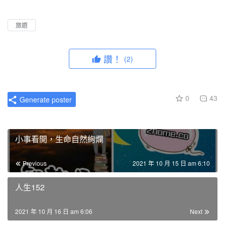
l
u
I
n
a
t
P
t
旅遊
y
e
e
r
讚！
(2)
f
u
l
0
43
Generate poster
l
s
c
小事看開，生命自然絢爛
r
e
Previous
2021 年 10 月 15 日 am 6:10
e
n
人生152
2021 年 10 月 16 日 am 6:06
Next