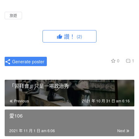
l
u
I
n
a
t
P
t
旅遊
y
e
e
r
讚！
(2)
f
u
l
0
1
Generate poster
l
s
c
「習拜會」只是一場政治秀
r
e
Previous
2021 年 10 月 31 日 am 6:16
e
n
愛106
2021 年 11 月 1 日 am 6:06
Next