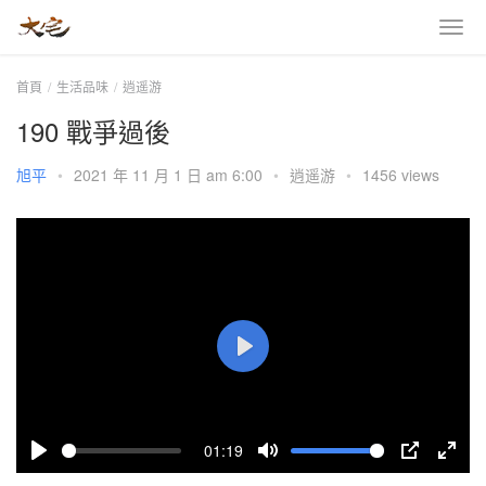
首頁
生活品味
逍遥游
190 戰爭過後
旭平
•
2021 年 11 月 1 日 am 6:00
•
逍遥游
•
1456 views
P
l
a
01:19
y
P
M
P
E