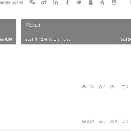
erate poster
l
s
c
思念50
r
e
am 6:06
2021 年 12 月 10 日 am 6:06
Next
e
n
1.3K
0
1
4
2.2K
0
0
3