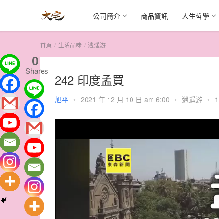
公司簡介
商品資訊
人生哲學
首頁
生活品味
逍遥游
0
Shares
242 印度孟買
旭平
•
2021 年 12 月 10 日 am 6:00
•
逍遥游
•
1