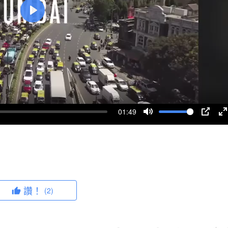
P
l
a
y
01:49
M
P
u
I
n
t
P
t
e
e
r
讚！
(2)
f
u
l