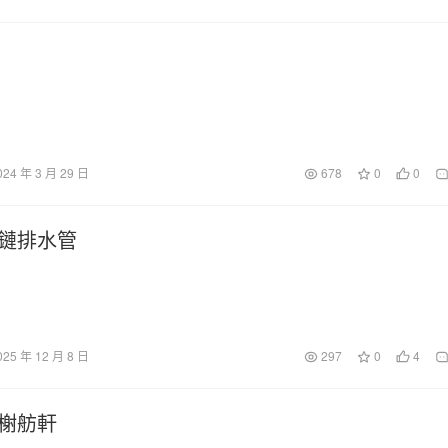
024 年 3 月 29 日
678
0
0
鏈排水管
025 年 12 月 8 日
297
0
4
榭舫軒