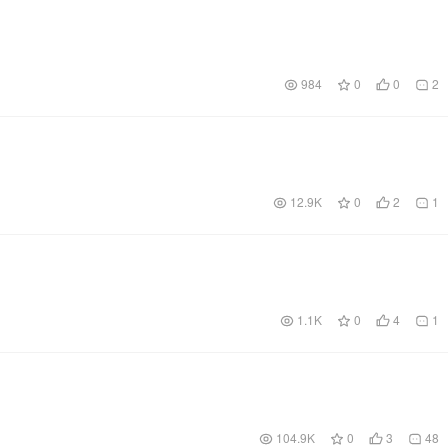
984
0
0
2
12.9K
0
2
1
1.1K
0
4
1
104.9K
0
3
48