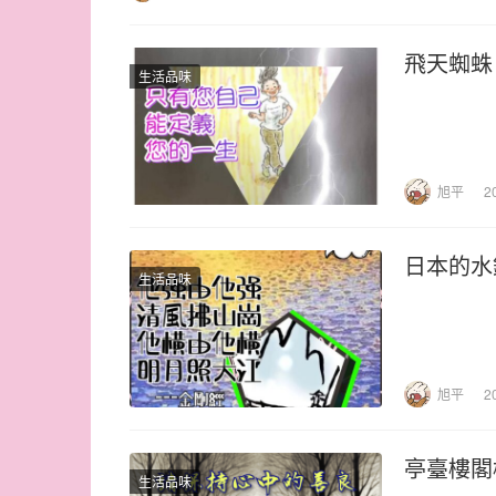
飛天蜘蛛
生活品味
旭平
2
日本的水
生活品味
旭平
2
亭臺樓閣
生活品味