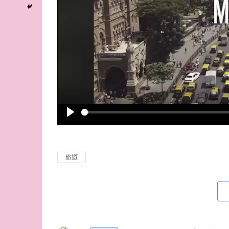
P
l
a
旅遊
y