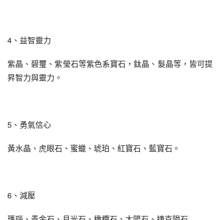
4、益智靈力
紫晶、碧璽、紫瑩石等紫色系寶石，鈦晶、髮晶等，皆可提
昇智力與靈力。
5、勇氣信心
黃水晶、虎眼石、蜜蠟、琥珀、紅寶石、藍寶石。
6、減壓
瑪瑙、青金石、月光石、橄欖石、太陽石、捷克隕石