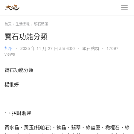
首頁
生活品味
頑石點頭
寶石功能分類
旭平
•
2025 年 11 月 27 日 am 6:00
•
頑石點頭
•
17097
views
寶石功能分類
楊惟婷
1、招財助運
黃水晶、黃玉(托帕石)、鈦晶、翡翠、綠幽靈、橄欖石、綠