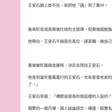
王安石臉上掛不住，就把他「請」到了黃州。
後來貶官成為東坡仕途的主旋律，但東坡超脫豁
他明白，王安石不過是在其位、謀其職，做自己
東坡被貶路過金陵時，決定去拜訪王安石。
他見到當年雷厲風行的王安石，也有垂垂老矣的
了。」
王安石笑道：「禮節豈是為你我這樣的人設的？
相聚的一個月裡，兩人談論詩文、禪道，遊覽名