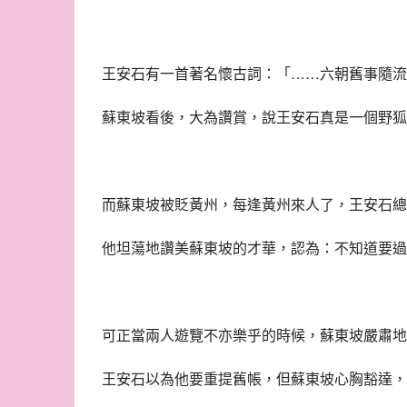
王安石有一首著名懷古詞：「……六朝舊事隨流
蘇東坡看後，大為讚賞，說王安石真是一個野狐
而蘇東坡被貶黃州，每逢黃州來人了，王安石總
他坦蕩地讚美蘇東坡的才華，認為：不知道要過
可正當兩人遊覽不亦樂乎的時候，蘇東坡嚴肅地
王安石以為他要重提舊帳，但蘇東坡心胸豁達，