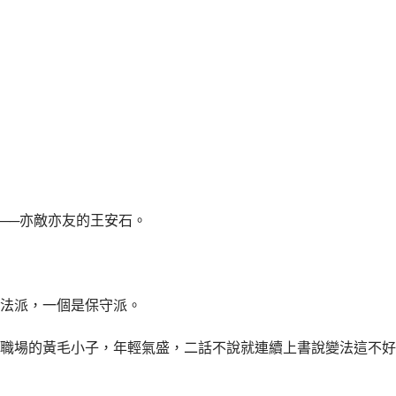
──亦敵亦友的王安石。
法派，一個是保守派。
職場的黃毛小子，年輕氣盛，二話不說就連續上書說變法這不好