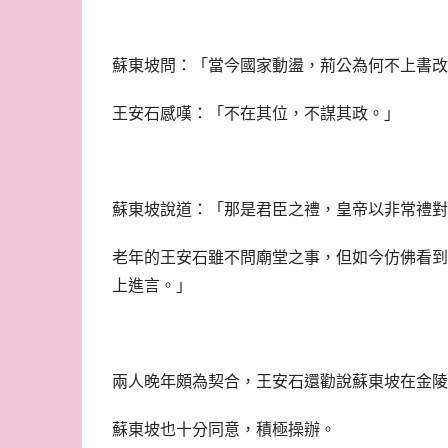
蘇東坡問：「當今國家動盪，荊公為何不上書改
王安石感嘆：「不在其位，不謀其政。」
蘇東坡說道：「那是君臣之禮，皇帝以非常禮對
老年的王安石雖不問廟堂之事，但如今仿佛看到
上進言。」
兩人晚年頗為契合，王安石還勸說蘇東坡在金陵
蘇東坡也十分同意，積極操辦。