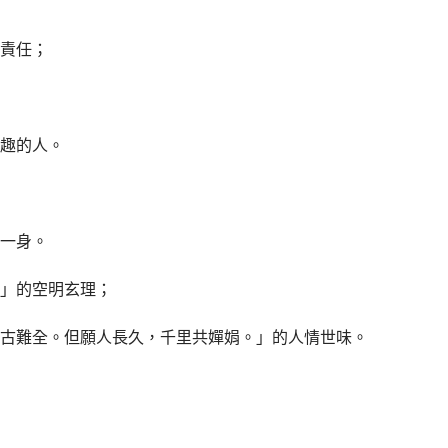
責任；
趣的人。
一身。
」的空明玄理；
古難全。但願人長久，千里共嬋娟。」的人情世味。