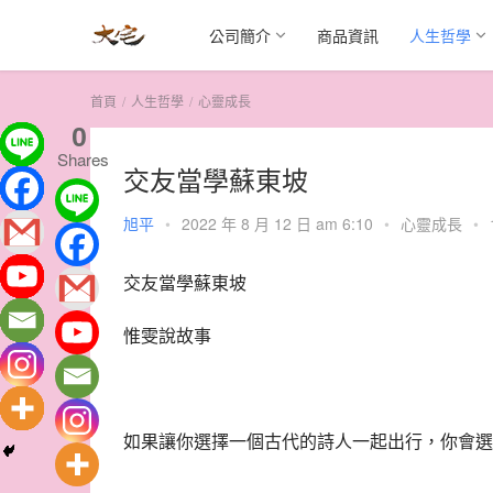
公司簡介
商品資訊
人生哲學
首頁
人生哲學
心靈成長
0
Shares
交友當學蘇東坡
旭平
•
2022 年 8 月 12 日 am 6:10
•
心靈成長
•
交友當學蘇東坡
惟雯說故事
如果讓你選擇一個古代的詩人一起出行，你會選