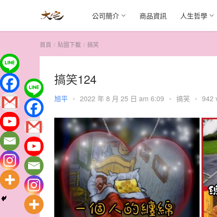
公司簡介
商品資訊
人生哲學
首頁
貼圖下載
搞笑
搞笑124
旭平
•
2022 年 8 月 25 日 am 6:09
•
搞笑
•
942 