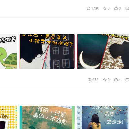
1.5K
0
3
972
0
4