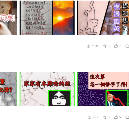
7.1K
0
7
727
0
5