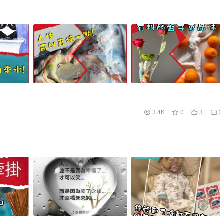
3.4K
0
3