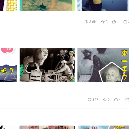
3.6K
0
1
847
0
4