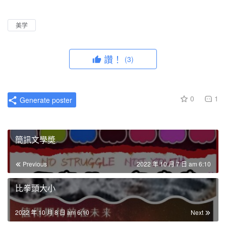
l
u
I
n
a
t
P
t
美学
y
e
e
r
讚！
(3)
f
u
l
0
1
Generate poster
l
s
c
簡訊文學奬
r
e
Previous
2022 年 10 月 7 日 am 6:10
e
n
比拳頭大小
2022 年 10 月 8 日 am 6:10
Next