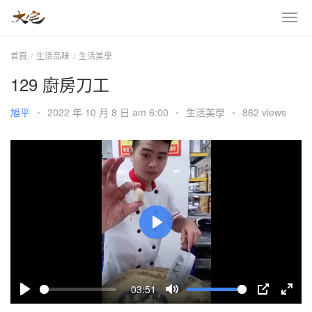
首頁
生活品味
生活美學
129 廚房刀工
旭平
•
2022 年 10 月 8 日 am 6:00
•
生活美學
•
862 views
P
l
a
03:51
y
P
M
P
E