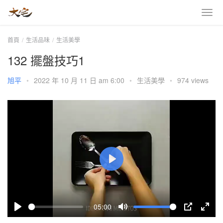
首頁
生活品味
生活美學
132 擺盤技巧1
旭平
•
2022 年 10 月 11 日 am 6:00
•
生活美學
•
974 views
P
l
a
05:00
y
P
M
P
E