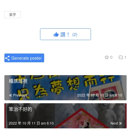
l
u
I
n
a
t
P
t
美学
y
e
e
r
讚！
(2)
f
u
l
0
1
Generate poster
l
s
c
種族歧視
r
e
Previous
2022 年 10 月 10 日 am 6:10
e
n
笨治不好的
2022 年 10 月 11 日 am 6:10
Next