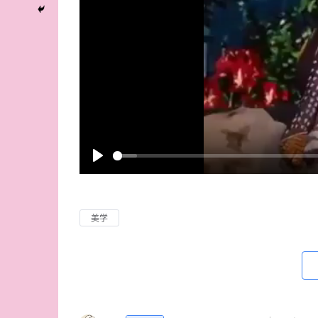
P
l
a
美学
y