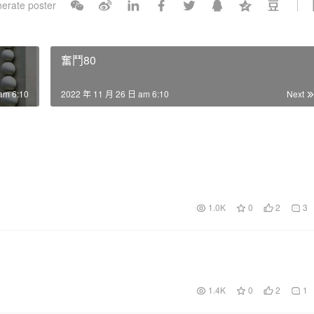
erate poster
l
s
c
奮鬥80
r
e
am 6:10
2022 年 11 月 26 日 am 6:10
Next
e
n
1.0K
0
2
3
1.4K
0
2
1