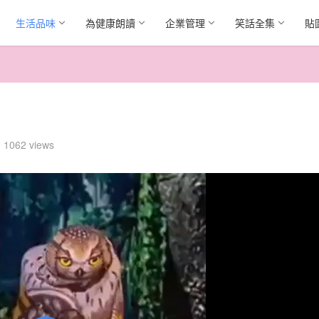
生活品味
為健康朗讀
企業管理
笑話全集
貼
1062 views