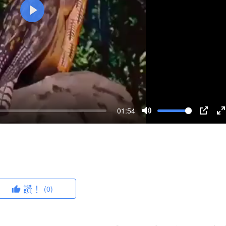
P
l
a
y
01:54
M
P
u
I
n
t
P
t
e
e
r
讚！
(0)
f
u
l