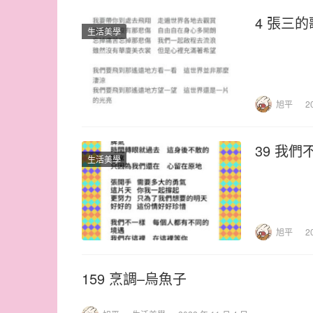
4 張三的
生活美學
旭平
2
39 我們
生活美學
旭平
2
159 烹調–烏魚子