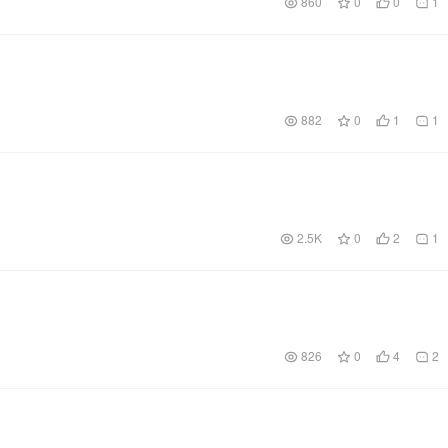
860
0
0
1
882
0
1
1
2.5K
0
2
1
826
0
4
2