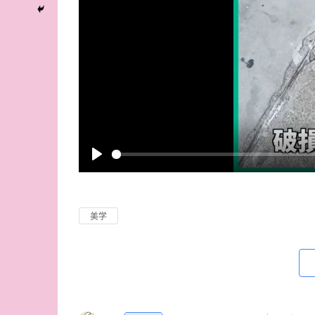
P
l
a
美学
y