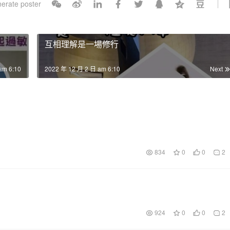
erate poster
l
s
c
互相理解是一場修行
r
e
am 6:10
2022 年 12 月 2 日 am 6:10
Next
e
n
834
0
0
2
924
0
0
2