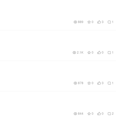
889
0
3
1
2.1K
0
0
1
878
0
3
1
844
0
0
2