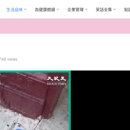
生活品味
為健康朗讀
企業管理
笑話全集
貼
748 views