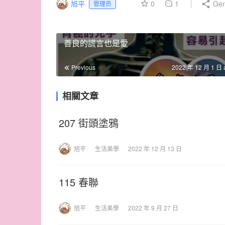
旭平
0
1
Gen
管理员
善良的謊言也是愛
Previous
2022 年 12 月 1 日 
相關文章
207 街頭塗鴉
旭平
生活美學
2022 年 12 月 13 日
115 春聯
旭平
生活美學
2022 年 9 月 27 日