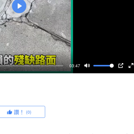
P
l
a
y
03:47
M
P
u
I
n
t
P
t
e
e
r
讚！
(0)
f
u
l