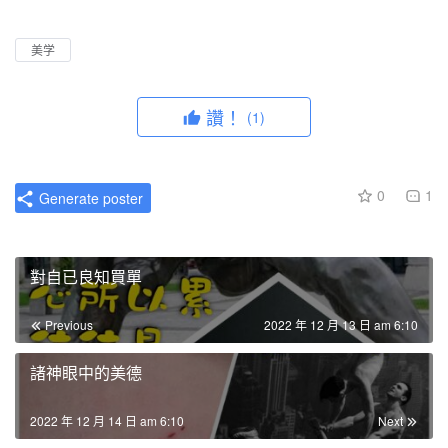
l
u
I
n
a
t
P
t
美学
y
e
e
r
讚！
(1)
f
u
l
0
1
Generate poster
l
s
c
對自已良知買單
r
e
Previous
2022 年 12 月 13 日 am 6:10
e
n
諸神眼中的美德
2022 年 12 月 14 日 am 6:10
Next