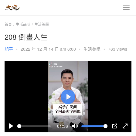
首頁
生活品味
生活美學
208 倒畫人生
旭平
•
2022 年 12 月 14 日 am 6:00
•
生活美學
•
763 views
P
l
a
01:36
y
P
M
P
E