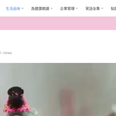
生活品味
為健康朗讀
企業管理
笑話全集
貼
1 views