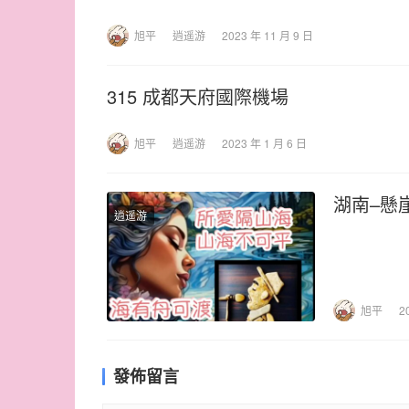
旭平
逍遥游
2023 年 11 月 9 日
315 成都天府國際機場
旭平
逍遥游
2023 年 1 月 6 日
湖南–懸
逍遥游
旭平
2
發佈留言