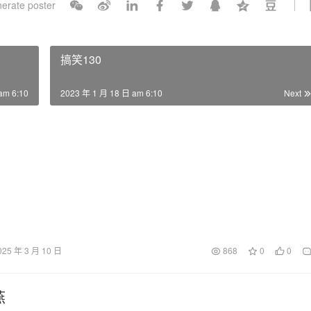
erate poster
l
s
c
搞笑130
r
e
am 6:10
2023 年 1 月 18 日 am 6:10
Next
e
n
025 年 3 月 10 日
868
0
0
燕