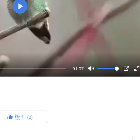
P
l
a
y
01:07
M
P
u
I
n
t
P
t
e
e
r
讚！
(0)
f
u
l