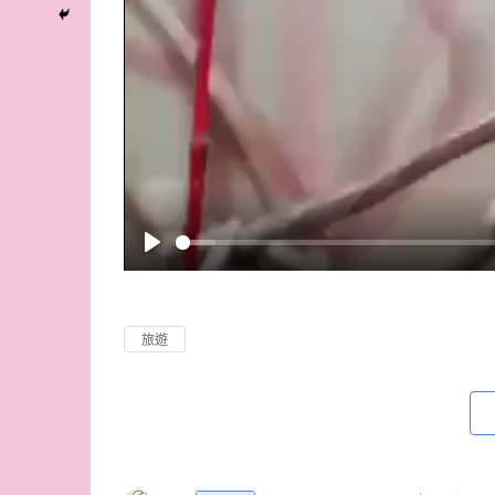
P
l
a
旅遊
y