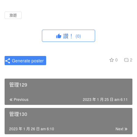
l
u
I
n
a
t
P
t
旅遊
y
e
e
r
讚！
(0)
f
u
l
0
2
Generate poster
l
s
c
管理129
r
e
Previous
2023 年 1 月 25 日 am 6:11
e
n
管理130
2023 年 1 月 26 日 am 6:10
Next