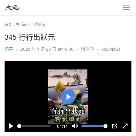
首頁
生活品味
逍遥游
345 行行出狀元
旭平
•
2023 年 1 月 26 日 am 6:00
•
逍遥游
•
882 views
P
l
a
04:11
y
P
M
P
E