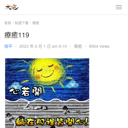
首頁
貼圖下載
療癒
療癒119
旭平
•
2023 年 2 月 1 日 am 6:10
•
療癒
•
8564 views