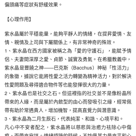
偏頭痛等症狀有舒緩效果。
【心理作用】
紫水晶屬於平穩能量，能夠平靜人的情緒，在提昇愛情、友
情、親情及上司與下屬關係上，有非常神奇的殊效。
1、紫水晶在西方國家被稱之為「愛的守護石」，能賦予情
侶、夫妻間深厚之愛、貞節、誠實及勇氣。在希臘教義中，
紫水晶是豐饒之神——巴克斯（Bacchus）神秘「性活力」
的象徵，據說它能將性愛之活力轉變為精神活力，對於解決
性愛問題及尋得適合物件等也能發揮很大的力量。
2、紫水晶也是社交之石。但這裡指的社交並不是像粉晶所
帶來的人緣，而是屬於內斂型的由心而發吸引之緣，經常佩
帶有助於常遇貴人，增加機智，提高直覺力與潛意識。
3、紫水晶為二月生辰石，代表純潔、和諧、心境平和。
凡心中不安者配之，紫水晶將以慈悲與治癒力祛除心中傷
痕，而帶來安詳。情緒煩躁的時候，不妨借其力量來平和心