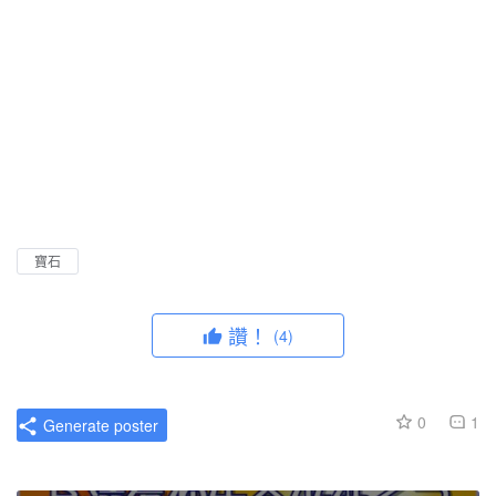
寶石
讚！
(4)
0
1
Generate poster