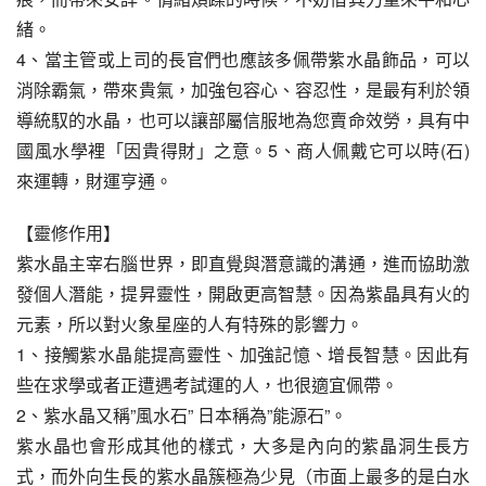
緒。
4、當主管或上司的長官們也應該多佩帶紫水晶飾品，可以
消除霸氣，帶來貴氣，加強包容心、容忍性，是最有利於領
導統馭的水晶，也可以讓部屬信服地為您賣命效勞，具有中
國風水學裡「因貴得財」之意。5、商人佩戴它可以時(石)
來運轉，財運亨通。
【靈修作用】
紫水晶主宰右腦世界，即直覺與潛意識的溝通，進而協助激
發個人潛能，提昇靈性，開啟更高智慧。因為紫晶具有火的
元素，所以對火象星座的人有特殊的影響力。
1、接觸紫水晶能提高靈性、加強記憶、增長智慧。因此有
些在求學或者正遭遇考試運的人，也很適宜佩帶。
2、紫水晶又稱”風水石” 日本稱為”能源石”。
紫水晶也會形成其他的樣式，大多是內向的紫晶洞生長方
式，而外向生長的紫水晶簇極為少見（市面上最多的是白水