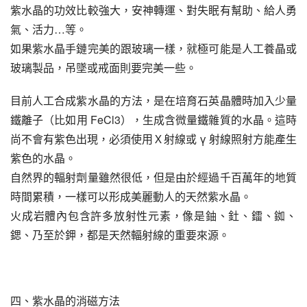
紫水晶的功效比較強大，安神轉運、對失眠有幫助、給人勇
氣、活力…等。
如果紫水晶手鏈完美的跟玻璃一樣，就極可能是人工養晶或
玻璃製品，吊墜或戒面則要完美一些。
目前人工合成紫水晶的方法，是在培育石英晶體時加入少量
鐵離子（比如用 FeCl3），生成含微量鐵雜質的水晶。這時
尚不會有紫色出現，必須使用Ｘ射線或 γ 射線照射方能產生
紫色的水晶。
自然界的輻射劑量雖然很低，但是由於經過千百萬年的地質
時間累積，一樣可以形成美麗動人的天然紫水晶。
火成岩體內包含許多放射性元素，像是鈾、釷、鐳、銣、
鍶、乃至於鉀，都是天然輻射線的重要來源。
四、紫水晶的消磁方法