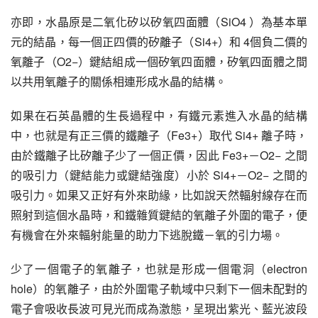
亦即，水晶原是二氧化矽以矽氧四面體（SiO4 ）為基本單
元的結晶，每一個正四價的矽離子（Si4+）和 4個負二價的
氧離子（O2−）鍵結組成一個矽氧四面體，矽氧四面體之間
以共用氧離子的關係相連形成水晶的結構。
如果在石英晶體的生長過程中，有鐵元素進入水晶的結構
中，也就是有正三價的鐵離子（Fe3+）取代 Si4+ 離子時，
由於鐵離子比矽離子少了一個正價，因此 Fe3+－O2− 之間
的吸引力（鍵結能力或鍵結強度）小於 Si4+－O2− 之間的
吸引力。如果又正好有外來助緣，比如說天然輻射線存在而
照射到這個水晶時，和鐵雜質鍵結的氧離子外圍的電子，便
有機會在外來輻射能量的助力下逃脫鐵－氧的引力場。
少了一個電子的氧離子，也就是形成一個電洞（electron 
hole）的氧離子，由於外圍電子軌域中只剩下一個未配對的
電子會吸收長波可見光而成為激態，呈現出紫光、藍光波段