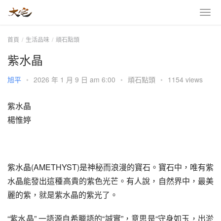
首頁
生活品味
頑石點頭
紫水晶
旭平
•
2026 年 1 月 9 日 am 6:00
•
頑石點頭
•
1154 views
紫水晶
楊惟婷
紫水晶(AMETHYST)是神秘而浪漫的寶石。寶石中，唯有紫
水晶能發出這種高貴的紫色光芒。有人說，自然界中，最美
麗的紫，就是紫水晶的紫光了。
“紫水晶” 一語源自希臘語的“誠實”，意思是“守身如玉，出淤