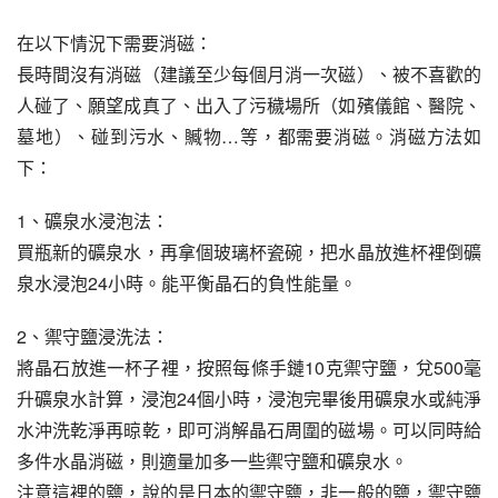
在以下情況下需要消磁：
長時間沒有消磁（建議至少每個月消一次磁）、被不喜歡的
人碰了、願望成真了、出入了污穢場所（如殯儀館、醫院、
墓地）、碰到污水、贓物…等，都需要消磁。消磁方法如
下：
1、礦泉水浸泡法：
買瓶新的礦泉水，再拿個玻璃杯瓷碗，把水晶放進杯裡倒礦
泉水浸泡24小時。能平衡晶石的負性能量。
2、禦守鹽浸洗法：
將晶石放進一杯子裡，按照每條手鏈10克禦守鹽，兌500毫
升礦泉水計算，浸泡24個小時，浸泡完畢後用礦泉水或純淨
水沖洗乾淨再晾乾，即可消解晶石周圍的磁場。可以同時給
多件水晶消磁，則適量加多一些禦守鹽和礦泉水。
注意這裡的鹽，說的是日本的禦守鹽，非一般的鹽，禦守鹽