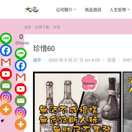
公司簡介
商品資訊
人生哲學
首頁
貼圖下載
珍惜
0
Shares
珍惜60
旭平
•
2023 年 5 月 27 日 am 6:05
•
珍惜
•
3097