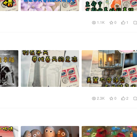
1.1K
0
1
2.3K
0
2