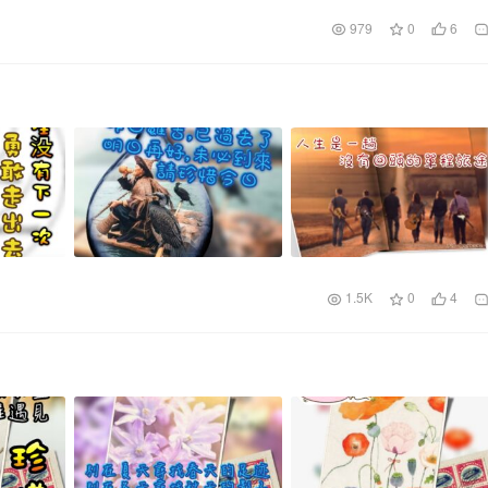
979
0
6
1.5K
0
4