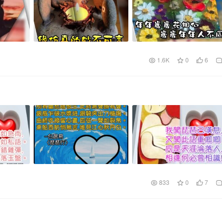
1.6K
0
6
833
0
7