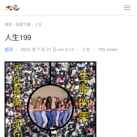
首頁
貼圖下載
人生
人生199
旭平
•
2023 年 7 月 21 日 am 6:10
•
人生
•
758 views