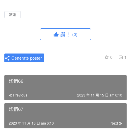
l
u
I
n
a
t
P
t
旅遊
y
e
e
r
讚！
(0)
f
u
l
0
1
Generate poster
l
s
c
珍惜66
r
e
Previous
2023 年 11 月 15 日 am 6:10
e
n
珍惜67
2023 年 11 月 16 日 am 6:10
Next