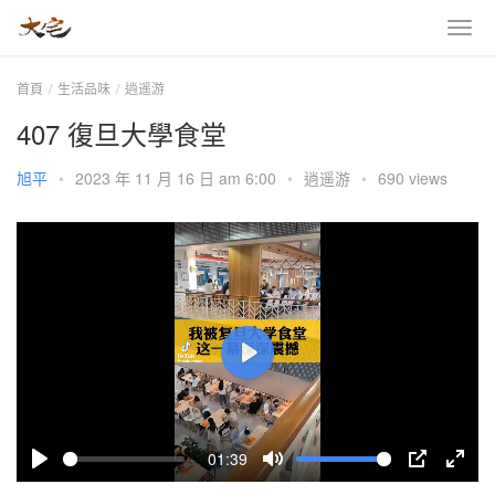
首頁
生活品味
逍遥游
407 復旦大學食堂
旭平
•
2023 年 11 月 16 日 am 6:00
•
逍遥游
•
690 views
P
l
a
01:39
y
P
M
P
E