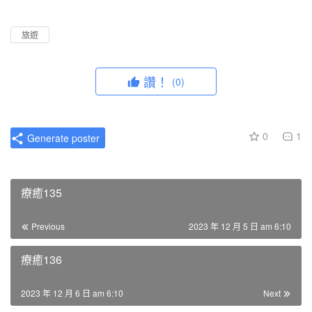
l
u
I
n
a
t
P
t
旅遊
y
e
e
r
讚！
(0)
f
u
l
0
1
Generate poster
l
s
c
療癒135
r
e
Previous
2023 年 12 月 5 日 am 6:10
e
n
療癒136
2023 年 12 月 6 日 am 6:10
Next