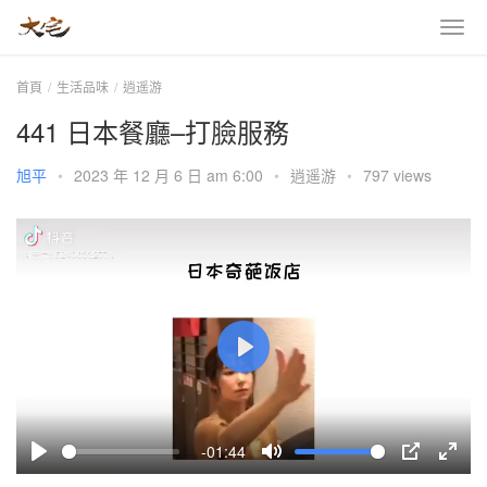
首頁
生活品味
逍遥游
441 日本餐廳–打臉服務
旭平
•
2023 年 12 月 6 日 am 6:00
•
逍遥游
•
797 views
P
l
a
-01:44
y
P
M
P
E