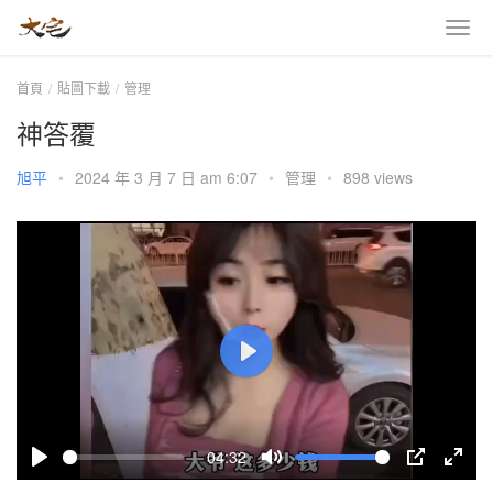
首頁
貼圖下載
管理
神答覆
旭平
•
2024 年 3 月 7 日 am 6:07
•
管理
•
898 views
P
l
a
04:32
y
P
M
P
E