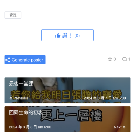
l
u
I
n
a
t
P
t
管理
y
e
e
r
讚！
(0)
f
u
l
0
1
Generate poster
l
s
c
最後一堂課
r
e
Previous
2024 年 3 月 7 日 am 6:00
e
n
回歸生命的初衷
2024 年 3 月 8 日 am 6:00
Next