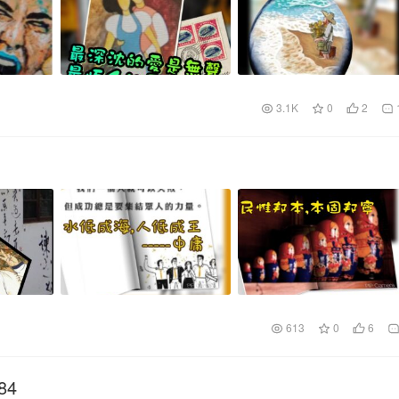
3.1K
0
2
613
0
6
84