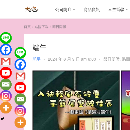
公司簡介
商品資訊
人生哲學
首頁
貼圖下載
節日問候
端午
旭平
•
2024 年 6 月 9 日 am 6:00
•
節日問候
,
貼圖