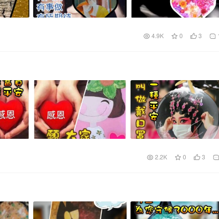
4.9K
0
3
2.2K
0
3