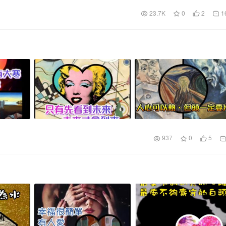
23.7K
0
2
1
937
0
5