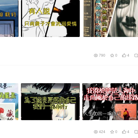
790
0
4
424
0
4