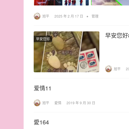
•
旭平
2025 年 2 月 17 日
管理
早安您好
早安您好
旭平
2
爱情11
旭平
愛情
2019 年 9 月 30 日
愛164