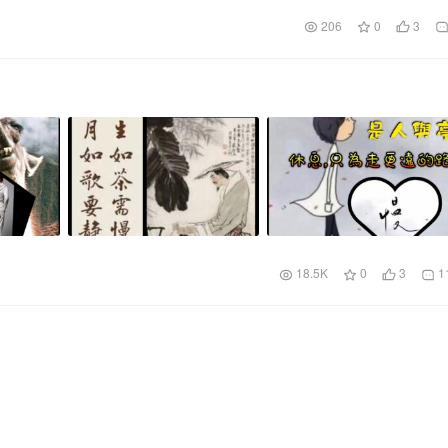
206
0
3
18.5K
0
3
1