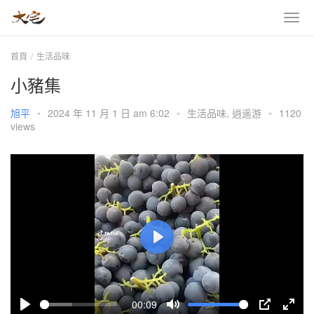
首頁
生活品味
小豬集
旭平
•
2024 年 11 月 1 日 am 6:02
•
生活品味
,
逍遥游
•
1120
views
P
l
a
00:09
y