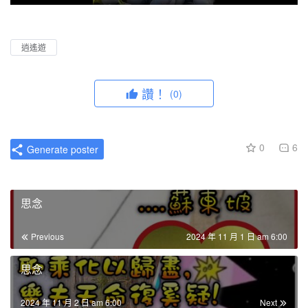
P
M
P
E
l
u
I
n
a
t
P
t
逍遙遊
y
e
e
r
讚！
(0)
f
u
l
0
6
Generate poster
l
s
c
思念
r
e
Previous
2024 年 11 月 1 日 am 6:00
e
n
思念
2024 年 11 月 2 日 am 6:00
Next