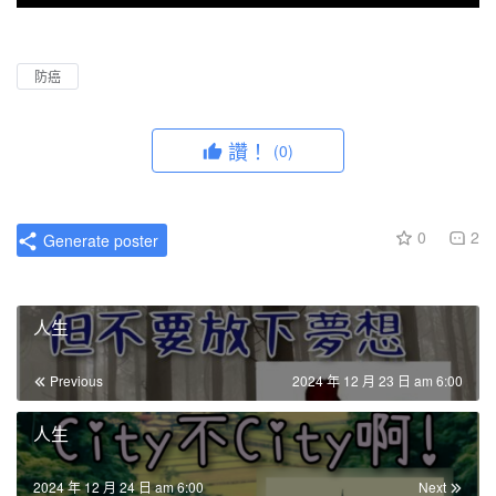
P
M
P
E
l
u
I
n
a
t
P
t
防癌
y
e
e
r
讚！
(0)
f
u
l
0
2
Generate poster
l
s
c
人生
r
e
Previous
2024 年 12 月 23 日 am 6:00
e
n
人生
2024 年 12 月 24 日 am 6:00
Next