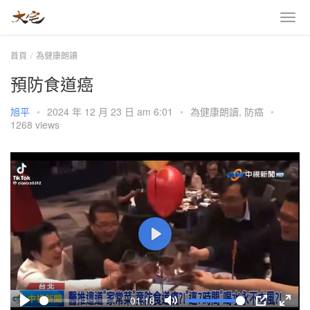
首頁
為健康朗讀
預防食道癌
旭平
•
2024 年 12 月 23 日 am 6:01
•
為健康朗讀
,
防癌
•
1268 views
P
l
a
01:18
y