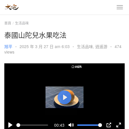
首頁
生活品味
泰國山陀兒水果吃法
旭平
•
2025 年 3 月 27 日 am 6:03
•
生活品味
,
逍遥游
•
474
views
P
l
a
00:43
y