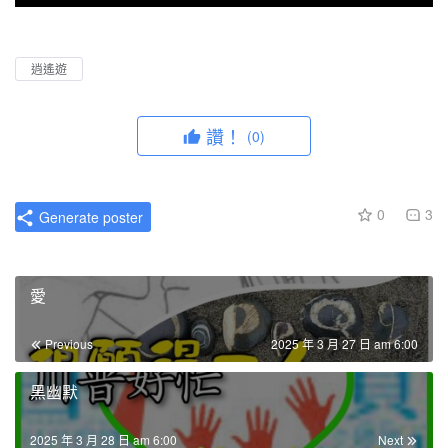
P
M
P
E
l
u
I
n
a
t
P
t
逍遙遊
y
e
e
r
讚！
(0)
f
u
l
0
3
Generate poster
l
s
c
愛
r
e
Previous
2025 年 3 月 27 日 am 6:00
e
n
黑幽默
2025 年 3 月 28 日 am 6:00
Next