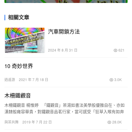
相關文章
汽車開鎖方法
2024 年 8 月 31 日
621
10 奇妙世界
逍遥游
2021 年 7 月 18 日
3.0K
木柵鐵觀音
木柵鐵觀音 楊惟婷 「鐵觀音」茶湯如書法美學般優雅自在、亦如
漢隸般雍容華貴，對鐵觀音品茗行家，當可感受「狂草入喉有如奔
雷飛鴻、飲盡風霜無關筆劃輕重」的恢宏氣勢。 &n…
與茶共舞
2019 年 7 月 22 日
28.0K