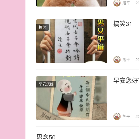
旭平
2
搞笑31
搞笑
旭平
2
早安您好
早安您好
旭平
2
思念50