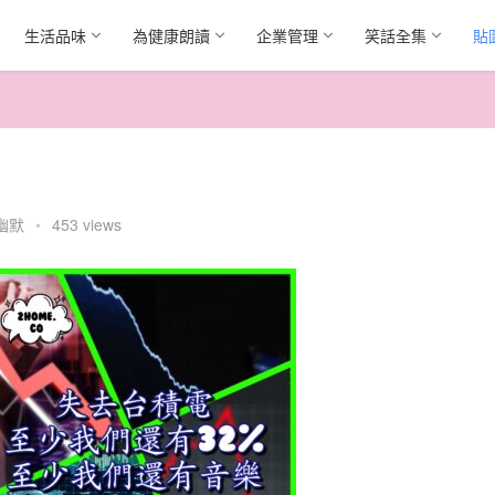
生活品味
為健康朗讀
企業管理
笑話全集
貼
幽默
•
453 views