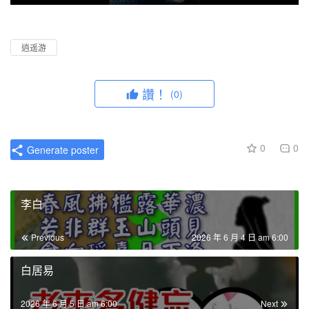
P
M
P
E
l
u
I
n
a
t
P
t
逍遥游
y
e
e
r
讚！
(0)
f
u
l
0
0
Generate poster
l
s
c
李白
r
e
Previous
2026 年 6 月 4 日 am 6:00
e
n
白居易
2026 年 6 月 5 日 am 6:00
Next