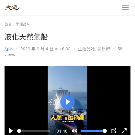
首頁
生活品味
液化天然氣船
旭平
•
2026 年 6 月 4 日 am 6:02
•
生活品味
,
逍遥游
•
58
views
P
l
a
01:48
y