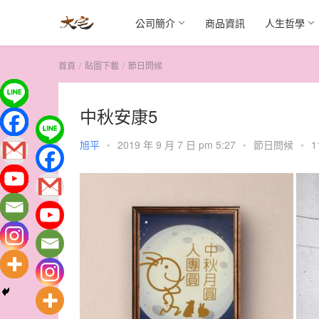
公司簡介
商品資訊
人生哲學
首頁
貼圖下載
節日問候
中秋安康5
旭平
•
2019 年 9 月 7 日 pm 5:27
•
節日問候
•
1