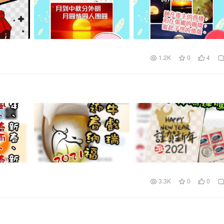
1.2K
0
4
3.3K
0
0