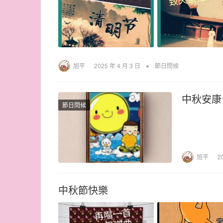
•
旭平
2025 年 4 月 3 日
節日問候
中秋安康
節日問候
旭平
2
中秋節快樂