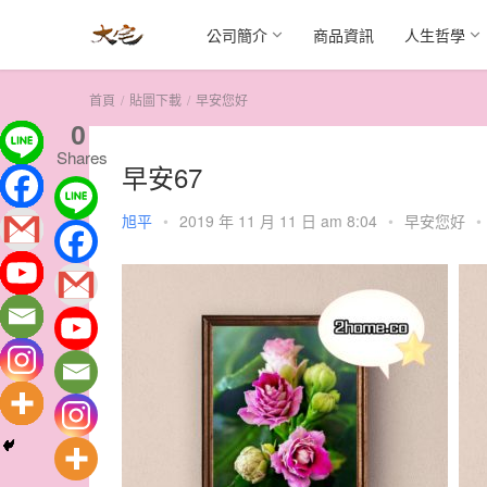
公司簡介
商品資訊
人生哲學
首頁
貼圖下載
早安您好
0
Shares
早安67
旭平
•
2019 年 11 月 11 日 am 8:04
•
早安您好
•