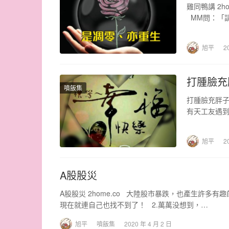
雞同鴨講 2
MM問：「
旭平
2
打腫臉充
噴飯集
打腫臉充胖子
有天工友遇到
旭平
2
A股股災
A股股災 2home.co 大陸股市暴跌，也產生許多
現在就連自己也找不到了！ 2.萬萬没想到，…
旭平
噴飯集
2020 年 4 月 2 日