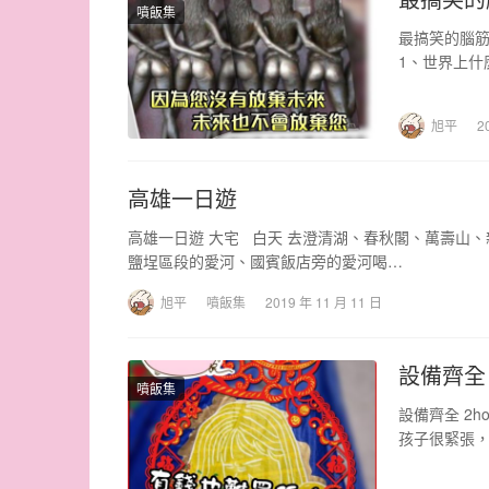
噴飯集
最搞笑的腦筋
1、世界上什
旭平
2
高雄一日遊
高雄一日遊 大宅 白天 去澄清湖、春秋閣、萬壽山
鹽埕區段的愛河、國賓飯店旁的愛河喝…
旭平
噴飯集
2019 年 11 月 11 日
設備齊全
噴飯集
設備齊全 2
孩子很緊張，