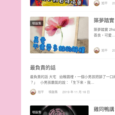
旭平
2
築夢踏實
噴飯集
築夢踏實 2
善良，可愛
旭平
2
最負責的話
最負責的話 大宅 幼稚園裡，一個小男孩把舔了一口
？」 小男孩霸氣的說：「生下來，我…
旭平
噴飯集
2019 年 11 月 18 日
雞同鴨講
噴飯集