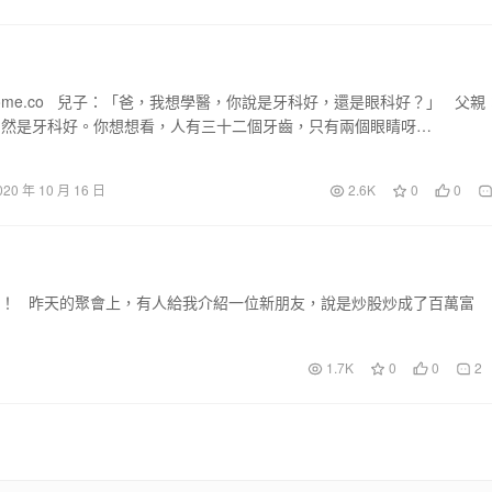
home.co 兒子：「爸，我想學醫，你說是牙科好，還是眼科好？」 父親
當然是牙科好。你想想看，人有三十二個牙齒，只有兩個眼睛呀…
020 年 10 月 16 日
2.6K
0
0
你一笑！ 昨天的聚會上，有人給我介紹一位新朋友，說是炒股炒成了百萬富
1.7K
0
0
2