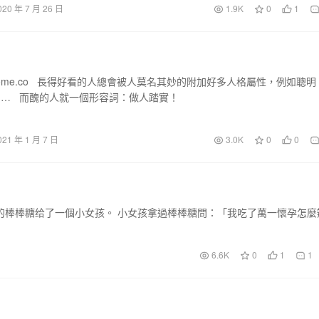
020 年 7 月 26 日
1.9K
0
1
home.co 長得好看的人總會被人莫名其妙的附加好多人格屬性，例如聰明
…… 而醜的人就一個形容詞：做人踏實！
021 年 1 月 7 日
3.0K
0
0
的棒棒糖给了一個小女孩。 小女孩拿過棒棒糖問：「我吃了萬一懷孕怎麼
6.6K
0
1
1