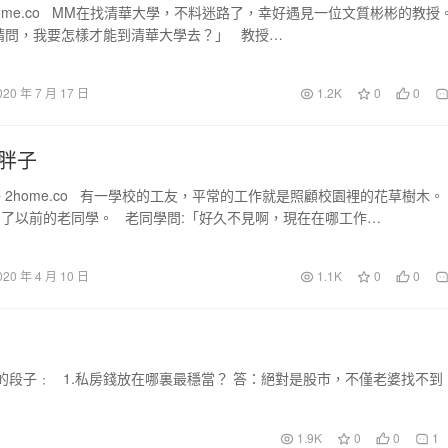
home.co MM在找清華大學，不料迷路了，幸好遇見一位文質彬彬的教授
請問，我要怎樣才能到清華大學去？」 教授…
020 年 7 月 17 日
1.2K
0
0
胖子
 2home.co 有一學校的工友，平常的工作就是照顧校園裡的花草樹木。
了以前的老同學。 老同學問:「好久不見啊，現在在哪工作…
020 年 4 月 10 日
1.1K
0
0
有趣的段子﹕ 1.私房錢放在哪裏最穩當？ 答：絕對是股市，不僅老婆找不到
1.9K
0
0
1