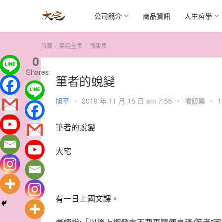
公司簡介
商品資訊
人生哲學
首頁
笑話全集
噴飯集
0
Shares
筆者的蛻變
旭平
•
2019 年 11 月 15 日 am 7:55
•
噴飯集
•
1
筆者的蛻變
大宅
有一日上國文課。