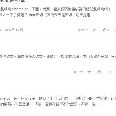
急轉彎 2home.co 下面，大家一起來猜猜這最搞笑的腦筋急轉彎吧！
麼人一下子變老？ Ans:新娘（因為今天是新娘，明天是老…
020 年 5 月 16 日
2.5K
0
0
、新光碼頭、高雄港漁人碼頭、新崛江、旗津做渡輪、中山大學西子灣 傍
1.6K
0
0
1
home.co 有一個女孩子，站到台上自我介紹。 面對台下的一群同學，這
她用顫抖的聲音說： 「我…我實在長得不怎麼樣，不過，我…