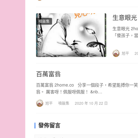
生意眼光
噴飯集
生意眼光 2
「傻孩子，
旭平
2
百萬富翁
百萬富翁 2home.co 分享一個段子，希望能搏
翁。 厲害呀！佩服呀佩服！ &nb…
旭平
噴飯集
2020 年 10 月 22 日
發佈留言