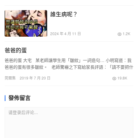
誰生病呢？
2024 年 4 月 11 日
1.2K
爸爸的蛋
爸爸的蛋 大宅 某老師讓學生用「皺紋」一詞造句… 小明寫道︰我
爸爸的蛋有很多皺紋。 老師驚嚇之下寫給家長評語︰「請不要把什
麼地方都給小孩看，會對身心健康…
莞爾集
2019 年 7 月 20 日
19.8K
發佈留言
请登录后评论...