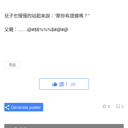
兒子也慢慢的站起來說：“那你有證據嗎？”
父親：……@#$$%%%$#@#@
笑話
讚！
(0)
0
2
Generate poster