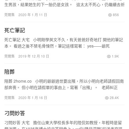
生男孩，結果她生的下一胎仍是女孩。 這太太不死心，仍繼續去祈
求下一胎生男孩，結果仍然生了女孩…
莞爾集
2020 年 1 月 11 日
856
死亡筆記
死亡筆記 大宅 小明剛學英文不久，有天爸爸好奇地打 開他的筆記
本。 看過之後不禁毛骨悚然，筆記這樣寫著： yes——爺死
nice&#8212…
莞爾集
2019 年 12 月 10 日
1.9K
陪葬
陪葬 2home.co 小明的爺爺過世要出殯，所以小明向老師請假回南
部奔喪。 但小明在請假單的事由上，寫著「出殯」。 老師糾正
他，事由應該是寫請假的人要…
莞爾集
2020 年 1 月 16 日
28.4K
刁問妙答
刁問妙答 大宅 擔任山東大學校長多年的陸侃如教授，年輕時是留
學法國。 在1935年博士論文答辯會上，一位“隆目深眼”的洋考官提