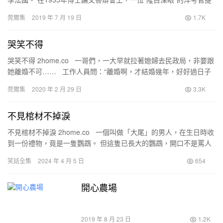
出一個刁鑽古怪的問題：“‘孔雀東南飛’，…
莞爾集
2019 年 7 月 19 日
1.7K
哭笑不得
哭笑不得 2home.co 一哥們，一大早就拉著媳婦去民政局，非要跟
她離婚不可…… 工作人員問：“離婚啊，才結婚幾年，好好過日子
得了！” 哥們說：“我昨…
莞爾集
2020 年 2 月 29 日
3.3K
不見棺材不掉淚
不見棺材不掉淚 2home.co 一個叫做「大尾」的男人，在生日時收
到一份禮物，竟是一隻鸚鵡。 但這隻已長大的鸚鵡，開口不是罵人
的話，就是說粗話或髒話。 …
笑話全集
2024 年 4 月 5 日
654
開心農場
2019 年 8 月 23 日
1.2K