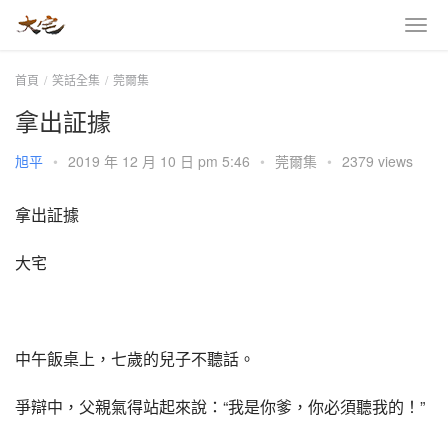
首頁
笑話全集
莞爾集
拿出証據
旭平
•
2019 年 12 月 10 日 pm 5:46
•
莞爾集
•
2379 views
拿出証據
大宅
中午飯桌上，七歲的兒子不聽話。
爭辯中，父親氣得站起來說：“我是你爹，你必須聽我的！”