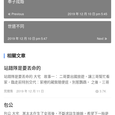
奉子成婚
Previous
2019 年 12 月 10 日 pm 5:45
世道不同
2019 年 12 月 10 日 pm 5:47
Next
相關文章
站錯隊是要丟命的
站錯隊是要丟命的 大宅 故事一： 二哥要出國旅遊，讓三哥幫忙看
家，臨走前特別交代：家裡的藏獒隨便逗，別惹鸚鵡。 之後，三哥
怎麼逗藏獒，藏獒都不咬人。 三…
莞爾集
2019 年 12 月 11 日
3.7K
包公
包公 大宅 某太太在生了女孩後，不斷求註生娘娘，希望下一胎是