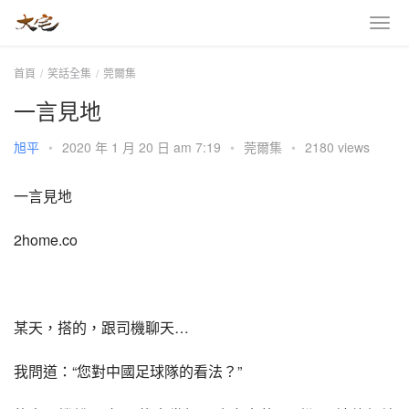
首頁
笑話全集
莞爾集
一言見地
旭平
•
2020 年 1 月 20 日 am 7:19
•
莞爾集
•
2180 views
一言見地
2home.co
某天，搭的，跟司機聊天…
我問道：“您對中國足球隊的看法？”