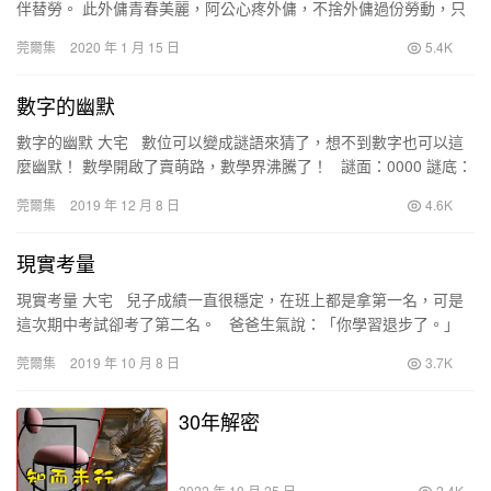
伴替勞。 此外傭青春美麗，阿公心疼外傭，不捨外傭過份勞動，只
簡單要求外傭幫洗澡。 後…
莞爾集
2020 年 1 月 15 日
5.4K
數字的幽默
數字的幽默 大宅 數位可以變成謎語來猜了，想不到數字也可以這
麼幽默！ 數學開啟了賣萌路，數學界沸騰了！ 謎面：0000 謎底：
四大皆空 謎…
莞爾集
2019 年 12 月 8 日
4.6K
現實考量
現實考量 大宅 兒子成績一直很穩定，在班上都是拿第一名，可是
這次期中考試卻考了第二名。 爸爸生氣說：「你學習退步了。」
兒子回答：「沒有，我是故意讓著原…
莞爾集
2019 年 10 月 8 日
3.7K
30年解密
2022 年 10 月 25 日
2.4K