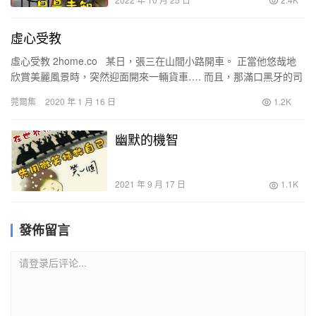
虛心受教
虛心受教 2home.co 某日，張三在山間小路開車。 正當他悠哉地
欣賞美麗風景時，突然迎面開來一輛貨車…. 而且，那滿口黑牙的司
機還搖下窗戶對他大叫：”…
莞爾集
2020 年 1 月 16 日
1.2K
幽默的機智
2021 年 9 月 17 日
1.1K
發佈留言
请登录后评论...