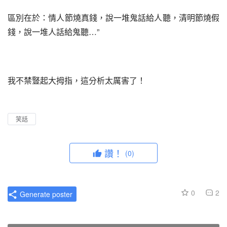
區別在於：情人節燒真錢，說一堆鬼話給人聽，清明節燒假
錢，說一堆人話給鬼聽…”
我不禁豎起大拇指，這分析太厲害了！
笑話
讚！
(0)
0
2
Generate poster