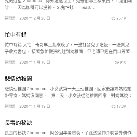
鬼的兙星 2home.co 你知道這世上，鬼最怕哪三樣東西？ 1.鬼怕咖
啡——因為咖啡可以提神。 2.鬼怕錢——&#8…
莞爾集
2020 年 2 月 28 日
25.4K
忙中有錯
忙中有錯 大宅 奇哥早上起來晚了，一邊打發兒子吃飯、一邊幫兒
子收拾書包， 接著急忙慌張的趕到幼稚園，但老師已經在門口等著
了…… 奇哥說：“對不起老師，早…
莞爾集
2020 年 1 月 10 日
910
悲情幼稚園
悲情幼稚園 2home.co 小女孩第一天上幼稚園，回家後讓媽媽給她
帶零食，媽媽沒同意。 第二天，小女孩從幼稚園回家，對媽媽說：
“明天讓我帶個手帕吧！”…
莞爾集
2020 年 1 月 19 日
17.3K
長壽的秘訣
長壽的秘訣 2home.co 阿公因年老體衰，子孫透過仲介聘請外傭作