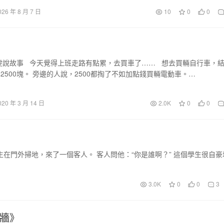
026 年 8 月 7 日
10
0
0
雯說故事 今天覺得上班走路有點累，去買車了…… 想去買輛自行車，
2500塊。 旁邊的人說，2500都掏了不如加點錢買輛電動車。…
020 年 3 月 14 日
2.0K
0
0
在門外掃地，來了一個客人。 客人問他：“你是誰啊？” 這個學生很自豪
3.0K
0
0
3
的牆》