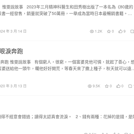
》 惟雯說故事 2023年三月精神科醫生和田秀樹出版了一本名為《80歲的
該書一經發售，銷量就突破了50萬冊，一舉成為當時日本最暢銷書籍。
024 年 3 月 14 日
1.2K
0
9
眼淚奔跑
奔跑 惟雯說故事 有個窮人，很窮，一個富婆見他可憐，就起了善心，
富婆送給他一頭牛，囑他好好開荒，等春天來了撒上種子，秋天就可以遠
020 年 3 月 13 日
9.5K
0
0
：翻得不經意會錯過；讀得太認真會流淚。 2、錢有兩種：花掉的是錢，是