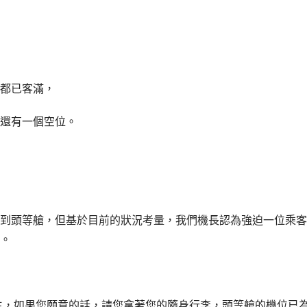
都已客滿，
還有一個空位。
到頭等艙，但基於目前的狀況考量，我們機長認為強迫一位乘客
。
生，如果您願意的話，請您拿著您的隨身行李，頭等艙的機位已