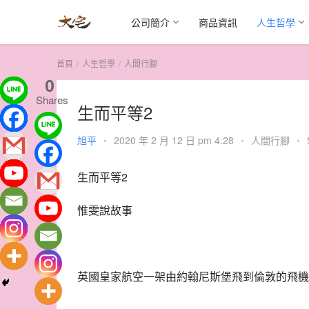
公司簡介
商品資訊
人生哲學
首頁
人生哲學
人間行腳
0
Shares
生而平等2
旭平
•
2020 年 2 月 12 日 pm 4:28
•
人間行腳
•
生而平等2
惟雯說故事
英國皇家航空一架由約翰尼斯堡飛到倫敦的飛機