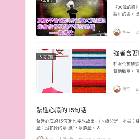
《80歲的牆
牆》的書。 
&n…
旭平
2
強者含著
人間行腳
強者含著眼淚
幫他致富。 
那個“窮”…
旭平
2
紮進心底的15句話
紮進心底的15句話 惟雯說故事 1、緣分是一本書
產；沒花掉的是“紙”，是遺產。 &…