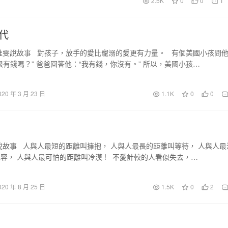
2.5K
0
0
1
代
惟雯說故事 對孩子，放手的愛比寵溺的愛更有力量。 有個美國小孩問
很有錢嗎？” 爸爸回答他：“我有錢，你沒有。” 所以，美國小孩…
020 年 3 月 23 日
1.1K
0
0
說故事 人與人最短的距離叫擁抱， 人與人最長的距離叫等待， 人與人最
容， 人與人最可怕的距離叫冷漠 ! 不愛計較的人看似失去，…
020 年 8 月 25 日
1.5K
0
2