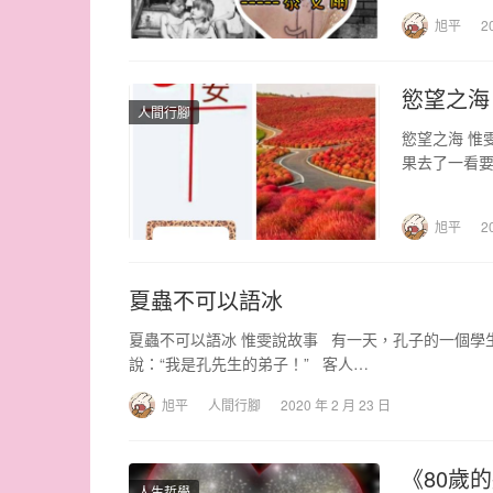
旭平
2
慾望之海
人間行腳
慾望之海 惟
果去了一看要
旭平
2
夏蟲不可以語冰
夏蟲不可以語冰 惟雯說故事 有一天，孔子的一個學生
說：“我是孔先生的弟子！” 客人…
旭平
人間行腳
2020 年 2 月 23 日
《80歲
人生哲學