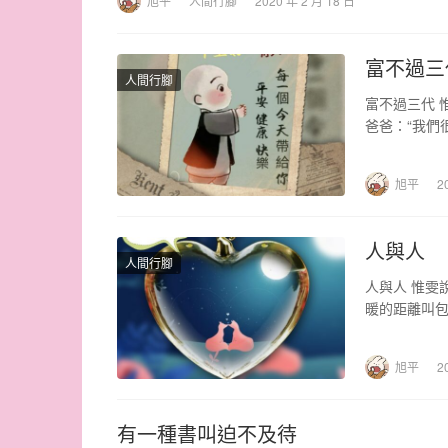
旭平
人間行腳
2020 年 2 月 18 日
富不過三
人間行腳
富不過三代 
爸爸：“我們
旭平
2
人與人
人間行腳
人與人 惟雯
暖的距離叫包
旭平
2
有一種書叫迫不及待