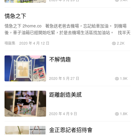
情急之下
情急之下 2home.co 著急送老爸去機場，忘記給車加油。 到機場
後，車子油箱已經開始吃緊，於是去機場生活區找加油站。 找半天
看到一個“中國航油”，但…
噴飯集
2020 年 4 月 12 日
2.2K
不解情趣
2020 年 5 月 27 日
1.9K
距離創造美感
2020 年 4 月 9 日
1.8K
金正恩記者招待會