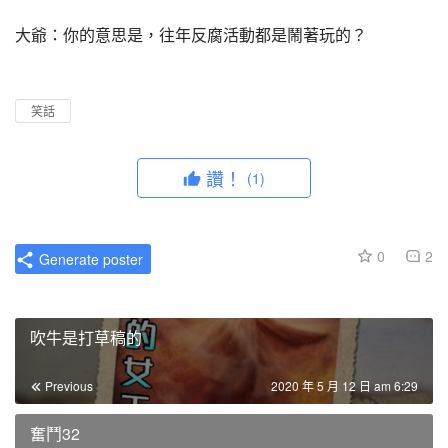
大爺：你的意思是，往年反腐活動都是鬧著玩的？
笑話
讚！
(1)
0
2
Generate poster
吹牛是打草稿的
Previous
2020 年 5 月 12 日 am 6:29
奮鬥32