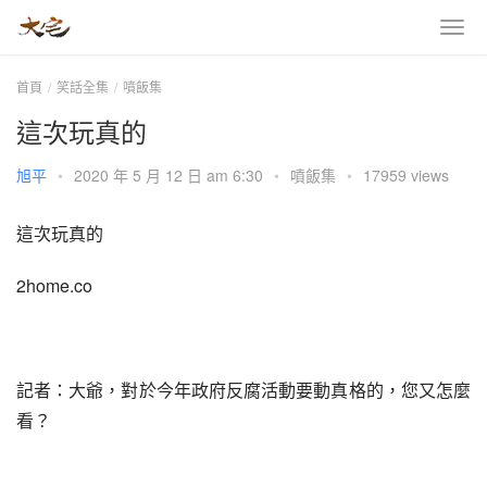
首頁
笑話全集
噴飯集
這次玩真的
旭平
•
2020 年 5 月 12 日 am 6:30
•
噴飯集
•
17959 views
這次玩真的
2home.co
記者：大爺，對於今年政府反腐活動要動真格的，您又怎麼
看？