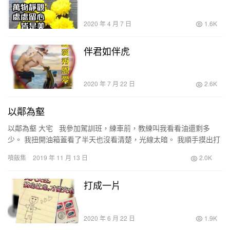
2020 年 4 月 7 日
1.6K
伴君如伴虎
2020 年 7 月 22 日
2.6K
以鄰為壑
以鄰為壑 大宅 我參加駕訓班，練車前，教練叫我看看油還剩多
少。 我扭開油箱蓋看了半天也沒看清楚，光線太暗。 我順手摸出打
火機湊近油箱口，就在我準備按下打火機的時候，教…
噴飯集
2019 年 11 月 13 日
2.0K
打成一片
2020 年 6 月 22 日
1.9K