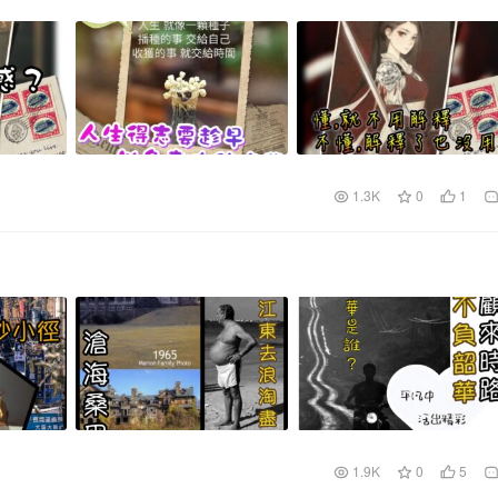
1.3K
0
1
1.9K
0
5