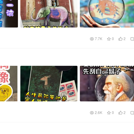
7.7K
0
2
2.6K
0
2