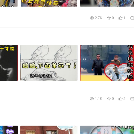
2.7K
0
1
1.1K
0
2