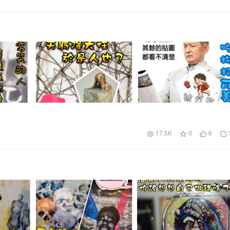
17.5K
0
6