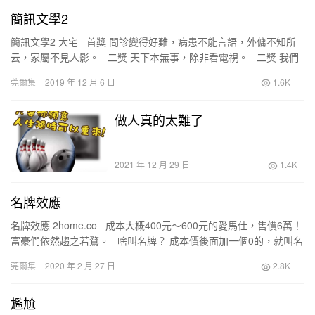
簡訊文學2
簡訊文學2 大宅 首獎 問診變得好難，病患不能言語，外傭不知所
云，家屬不見人影。 二獎 天下本無事，除非看電視。 二獎 我們
在臉書上問候彼…
莞爾集
2019 年 12 月 6 日
1.6K
做人真的太難了
2021 年 12 月 29 日
1.4K
名牌效應
名牌效應 2home.co 成本大概400元～600元的愛馬仕，售價6萬！
富豪們依然趨之若鶩。 啥叫名牌？ 成本價後面加一個0的，就叫名
牌； 成本價後…
莞爾集
2020 年 2 月 27 日
2.8K
尷尬