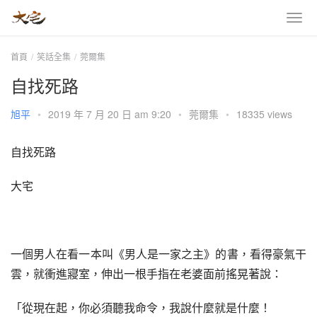
首頁
笑話全集
莞爾集
自找死路
旭平
•
2019 年 7 月 20 日 am 9:20
•
莞爾集
•
18335 views
自找死路
大宅
一個男人在看一本叫《男人是一家之主》的書，看得豪氣干
雲，就衝進寢室，伸出一根手指在老婆面前搖晃著說：
「從現在起，你必須聽我命令，我說什麼就是什麼！