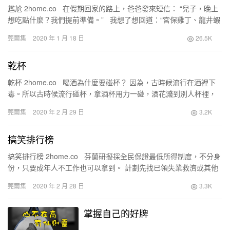
尷尬 2home.co 在假期回家的路上，爸爸發來短信： “兒子，晚上
想吃點什麼？我們提前準備。” 我想了想回道：“宮保雞丁、龍井蝦
仁、東坡肘子、西湖醋…
莞爾集
2020 年 1 月 18 日
26.5K
乾杯
乾杯 2home.co 喝酒為什麼要碰杯？ 因為，古時候流行在酒裡下
毒。所以古時候流行碰杯，拿酒杯用力一碰，酒花濺到別人杯裡，
要死就大夥一起死， … 難…
莞爾集
2020 年 2 月 29 日
3.2K
搞笑排行榜
搞笑排行榜 2home.co 芬蘭研擬採全民保證最低所得制度，不分身
份，只要成年人不工作也可以拿到。 計劃先找已領失業救濟或其他
補貼的2000人試辦兩年，每個月給58…
莞爾集
2020 年 2 月 28 日
3.3K
掌握自己的好牌