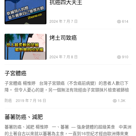
抗癌四大天王
2024 年 7 月 7 日
614
烤土司致癌
2024 年 7 月 8 日
910
子宮體癌
子宮體癌 楊惟婷 台灣子宮頸癌（不含癌前病變）的患者人數已下
降。 但令人憂心的是，另一個無法有效經由子宮頸抹片檢查被篩檢
出來的子宮體癌，已超越子宮頸癌，成為次於乳癌的…
防癌
2019 年 7 月 16 日
1.3K
蕃薯防癌、減肥
蕃薯防癌、減肥 楊惟婷 一、蕃薯 — 強身健體的超級美食 中美洲
的土著自古以來就以蕃薯為主食，一直到16世紀才經由歐洲傳來東