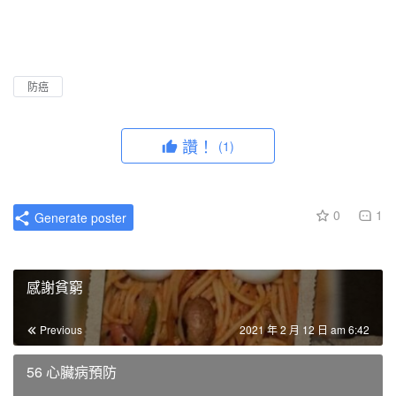
l
u
I
n
a
t
P
t
y
e
e
r
防癌
f
u
讚！
(1)
l
l
s
0
1
Generate poster
c
r
e
感謝貧窮
e
n
Previous
2021 年 2 月 12 日 am 6:42
56 心臟病預防