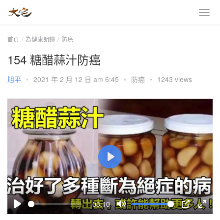
首頁
為健康朗讀
防癌
154 糖醋蒜汁防癌
旭平
•
2021 年 2 月 12 日 am 6:45
•
防癌
•
1243 views
P
l
a
03:10
y
P
M
P
E