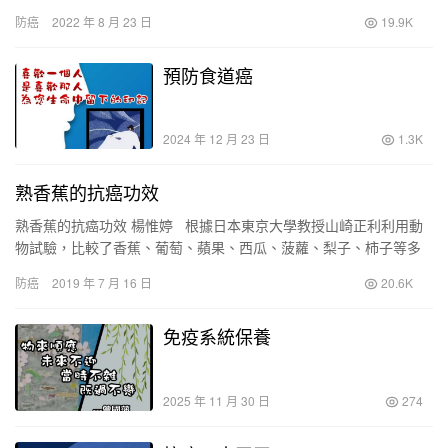
防癌
2022 年 8 月 23 日
19.9K
預防食道癌
2024 年 12 月 23 日
1.3K
熟香蕉的抗癌功效
熟香蕉的抗癌功效 楊惟婷 根據日本東京大學教授山崎正利利用動
物試驗，比較了香蕉、葡萄、蘋果、西瓜、菠蘿、梨子、柿子等多
種水果的免疫活性，結果證實其中以香蕉的效果最好，…
防癌
2019 年 7 月 16 日
20.6K
免疫系統保養
2025 年 11 月 30 日
274