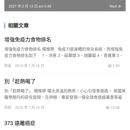
2021 年 2 月 12 日 am 6:46
Next
相關文章
增強免疫力食物排名
增強免疫力食物排名 楊惟婷 免疫力是身體的保全系統，而增強免
疫力食物排名如下﹕ 1、洋蔥 2、菇蕈類 3、胡蘿蔔 4、奇異果 5、
彩甜椒 6、山藥 7、優酪乳 8、枸…
防癌
2019 年 7 月 16 日
1.0K
別「趁熱喝了
別「趁熱喝了」 楊惟婷 喝太高溫的熱茶，小心引發食道癌。 英國某
醫學期刊的研究發現，在伊朗，專家發現一個全球食道癌罹患率最
高的地方，深入調查後發現，很可能是當地人每天必須喝 1公升…
防癌
2019 年 7 月 15 日
15.5K
373 遠離癌症