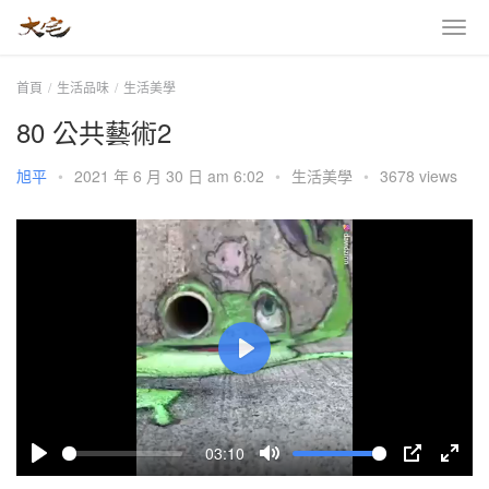
首頁
生活品味
生活美學
80 公共藝術2
旭平
•
2021 年 6 月 30 日 am 6:02
•
生活美學
•
3678 views
P
l
a
03:10
y
P
M
P
E