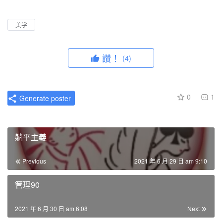
l
u
I
n
a
t
P
t
美学
y
e
e
r
讚！
(4)
f
u
l
0
1
Generate poster
l
s
c
躺平主義
r
e
Previous
2021 年 6 月 29 日 am 9:10
e
n
管理90
2021 年 6 月 30 日 am 6:08
Next